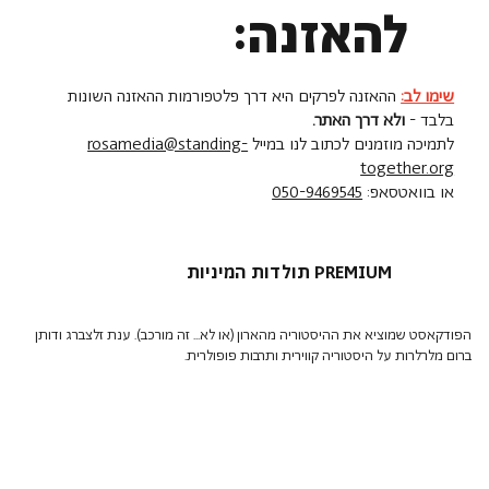
להאזנה:
שימו לב:
ההאזנה לפרקים היא דרך פלטפורמות ההאזנה השונות
בלבד -
ולא דרך האתר.
לתמיכה מוזמנים לכתוב לנו במייל
rosamedia@standing-
together.org
או בוואטסאפ:
050-9469545
תולדות המיניות PREMIUM
הפודקאסט שמוציא את ההיסטוריה מהארון (או לא... זה מורכב). ענת זלצברג ודותן
ברום מלרלרות על היסטוריה קווירית ותרבות פופולרית.