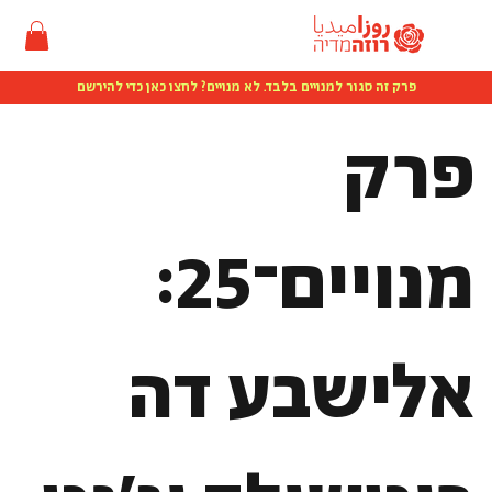
פרק זה סגור למנויים בלבד. לא מנויים? לחצו כאן כדי להירשם
פרק
מנויים־25:
אלישבע דה