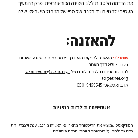
את הדרמה הלסבית ללב היצירה הכוראוגרפית. פרק ההמשך 
העסיסי למנויים.ות בלבד של ספיישל המחול הישראלי שלנו.
להאזנה:
שימו לב:
ההאזנה לפרקים היא דרך פלטפורמות ההאזנה השונות
בלבד -
ולא דרך האתר.
לתמיכה מוזמנים לכתוב לנו במייל
rosamedia@standing-
together.org
או בוואטסאפ:
050-9469545
תולדות המיניות PREMIUM
הפודקאסט שמוציא את ההיסטוריה מהארון (או לא... זה מורכב). ענת זלצברג ודותן
ברום מלרלרות על היסטוריה קווירית ותרבות פופולרית.