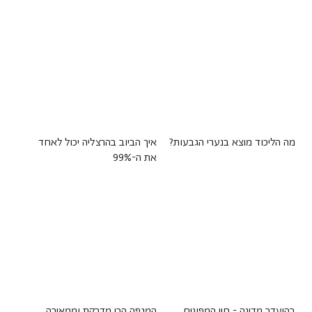
מה הליכוד מוצא בנערי הגבעות?
איך הביוב בהרצליה יכול לאחד
את ה-99%
בהיעדר מדינה - חיי המפונים
המגפה הכי מדבקת וממאירה