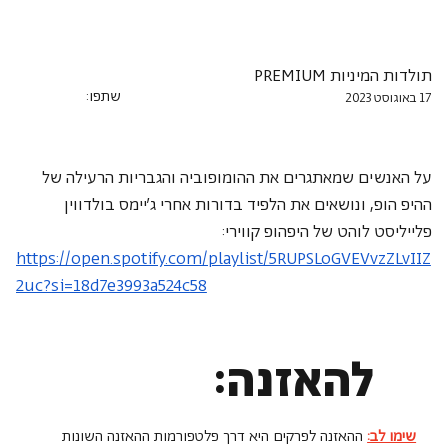
תולדות המיניות PREMIUM
שתפו:
17 באוגוסט 2023
על האנשים שמאתגרים את ההומופוביה והגבריות הרעילה של 
ההיפ הופ, ונושאים את הלפיד בדורות אחרי ג'יימס בולדווין
פלייליסט לוהט של היפהופ קווירי:
https://open.spotify.com/playlist/5RUPSLoGVEVvzZLvIIZ
2uc?si=18d7e3993a524c58
להאזנה:
שימו לב:
ההאזנה לפרקים היא דרך פלטפורמות ההאזנה השונות