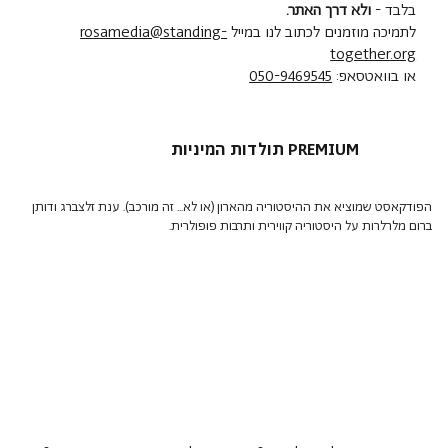
בלבד -
ולא דרך האתר.
לתמיכה מוזמנים לכתוב לנו במייל
rosamedia@standing-
together.org
או בוואטסאפ:
050-9469545
תולדות המיניות PREMIUM
הפודקאסט שמוציא את ההיסטוריה מהארון (או לא... זה מורכב). ענת זלצברג ודותן
ברום מלרלרות על היסטוריה קווירית ותרבות פופולרית.