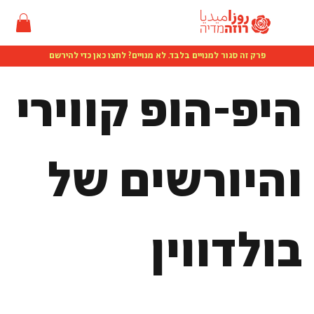
פרק זה סגור למנויים בלבד. לא מנויים? לחצו כאן כדי להירשם
היפ-הופ קווירי
והיורשים של
בולדווין