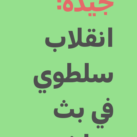
جيدة:
انقلاب
سلطوي
في بث