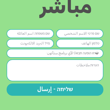
مباشر
שליחה - إرسال