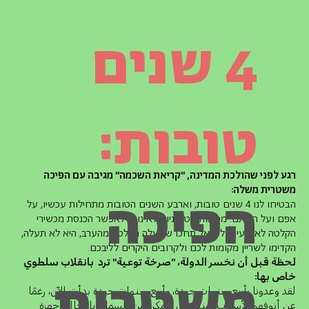
4 שנים
טובות:
רגע לפני שהולכת המדינה, "קריאת השכמה" מגיבה עם הפיכה
משטרית משלה:
הפיכה
הבטיחו לנו 4 שנים טובות, וארבע השנים הטובות מתחילות עכשיו, על
אפם ועל חמתם. מסיבות בטחוניות לא נוכל לאפשר הכנסת מכשירי
הקלטה לאירועים, לכן אל תחכו שתעלה הקלטה מהערב, היא לא תעלה,
הקדימו לשריין מקומות לכם ולקרובים היקרים לליבכם.
لحظة قبل أن نخسر الدولة، "صرخة توعية" ترد بانقلاب سلطوي
משטרית
خاص بها:
لقد وعدونا بأربع سنوات جيدة، وأربع سنوات جيدة بدأت الآن، رغمًا
عن أنوفهم. لأسباب أمنية، لن نتمكن من السماح بإدخال أجهزة