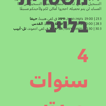
التسجيل للبرامج، لذلك لا تنتظروا تحميل التسجيل من هذا
المساء، لن يتم تحميله، احجزوا أماكن لكم ولأحبتكم مسبقًا.
בלייב
23.3 | 19:00: בקפה הפינה,
חיפה
في كفي هبينا،
حيفا
28.3 | 20:00: באםבאלה,
ירושלים
في مبلا،
القدس
30.3 | 20:30: בקפה אדמונד,
תל-אביב
في كفي ادموند،
تل-أبيب
4
سنوات