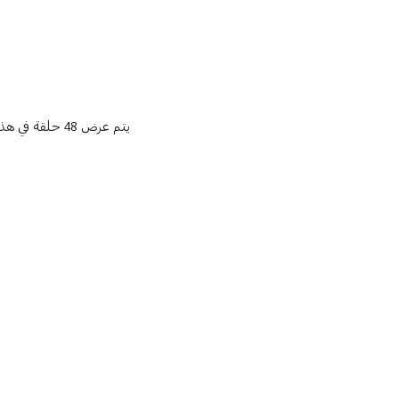
يتم عرض 48 حلقة في هذه الصفحة. بامكنكم البحث عن حلقات لاضافية من بودكاست محادثات سبعاوية ب