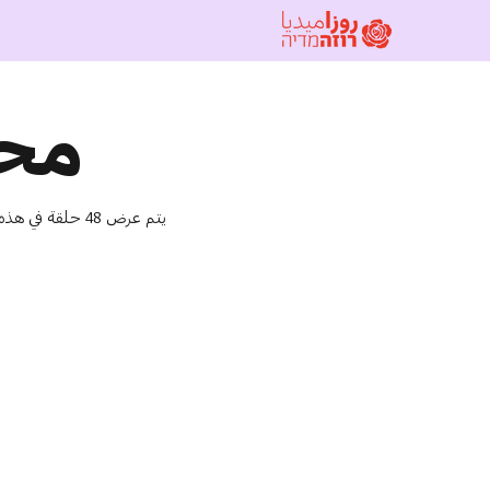
محا
يتم عرض 48 حلقة في هذه الصفحة. بامكنكم البحث عن حلقات لاضافية من بودكاست محادثات سبعاوية ب