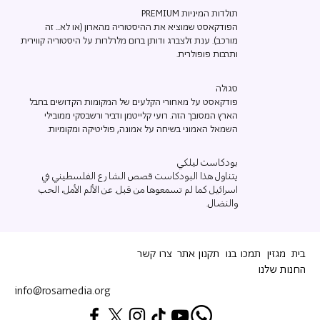
תולדות המיניות PREMIUM
הפודקאסט שמוציא את ההיסטוריה מהארון (או לא... זה
מורכב). ענת זלצברג ודותן ברום מלרלרות על היסטוריה קווירית
ותרבות פופולרית.
סגולה
פודקאסט על מאחורי הקלעים של המקומות הקדושים בחבל
הארץ המסובך הזה. רועי קלייטמן ודביר ורשבסקי ממובילי
השמאל האמוני בשיחה על אמונה, פוליטיקה ומקומיות.
بودكاست ليلكي
يتناول هذا البودكاست قصص الشارع الفلسطيني في
اسرائيل كما لم تسمعوها من قبل. عن الألم الأمل، الحب
والنضال.
בית
מגזין
תמכו בנו
תקנון אתר
צרו קשר
החנות שלנו
info@rosamedia.org