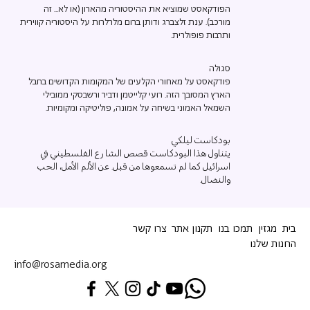
הפודקאסט שמוציא את ההיסטוריה מהארון (או לא... זה
מורכב). ענת זלצברג ודותן ברום מלרלרות על היסטוריה קווירית
ותרבות פופולרית.
סגולה
פודקאסט על מאחורי הקלעים של המקומות הקדושים בחבל
הארץ המסובך הזה. רועי קלייטמן ודביר ורשבסקי ממובילי
השמאל האמוני בשיחה על אמונה, פוליטיקה ומקומיות.
بودكاست ليلكي
يتناول هذا البودكاست قصص الشارع الفلسطيني في
اسرائيل كما لم تسمعوها من قبل. عن الألم الأمل، الحب
والنضال.
בית
מגזין
תמכו בנו
תקנון אתר
צרו קשר
החנות שלנו
info@rosamedia.org