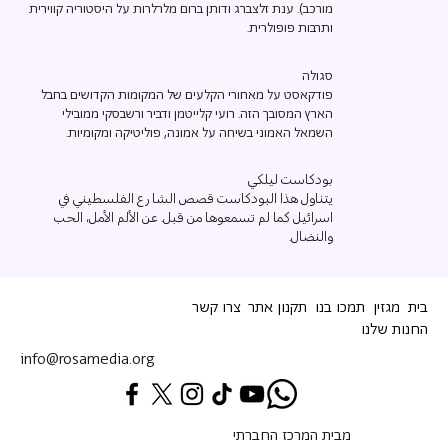
מורכב). ענת זלצברג ודותן ברום מלרלרות על היסטוריה קווירית
ותרבות פופולרית.
סגולה
פודקאסט על מאחורי הקלעים של המקומות הקדושים בחבל
הארץ המסובך הזה. רועי קלייטמן ודביר ורשבסקי ממובילי
השמאל האמוני בשיחה על אמונה, פוליטיקה ומקומיות.
بودكاست ليلكي
يتناول هذا البودكاست قصص الشارع الفلسطيني في
اسرائيل كما لم تسمعوها من قبل. عن الألم الأمل، الحب
والنضال.
בית
מגזין
תמכו בנו
תקנון אתר
צרו קשר
החנות שלנו
info@rosamedia.org
מבית המרכז החברתי