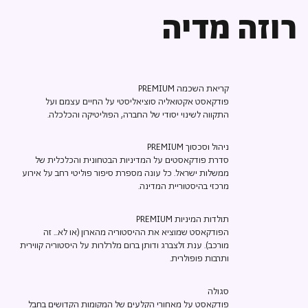
רוזה מדיה
קריאת השכמה PREMIUM
פודקאסט אקטואליה סוציאליסטי על החיים עצמם ועל
התקווה לשינוי יסודי של החברה, הפוליטיקה והכלכלה.
ניהול וסכסוך PREMIUM
סדרת פודקאסטים על המדיניות הבטחונית והכלכלית של
ממשלות ישראל. כל עונה מספרת סיפור פוליטי רחב על אירוע
מרכזי בהיסטוריית המדינה.
תולדות המיניות PREMIUM
הפודקאסט שמוציא את ההיסטוריה מהארון (או לא... זה
מורכב). ענת זלצברג ודותן ברום מלרלרות על היסטוריה קווירית
ותרבות פופולרית.
סגולה
פודקאסט על מאחורי הקלעים של המקומות הקדושים בחבל