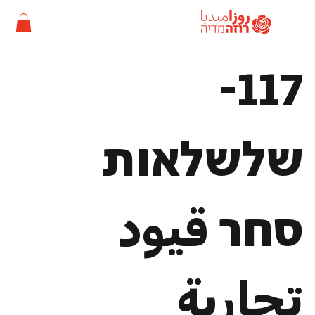
117-
שלשלאות
סחר قيود
تجارية