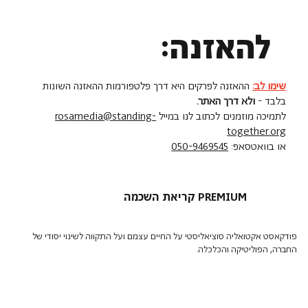
להאזנה:
שימו לב:
ההאזנה לפרקים היא דרך פלטפורמות ההאזנה השונות
בלבד -
ולא דרך האתר.
לתמיכה מוזמנים לכתוב לנו במייל
rosamedia@standing-
together.org
או בוואטסאפ:
050-9469545
קריאת השכמה PREMIUM
פודקאסט אקטואליה סוציאליסטי על החיים עצמם ועל התקווה לשינוי יסודי של
החברה, הפוליטיקה והכלכלה.