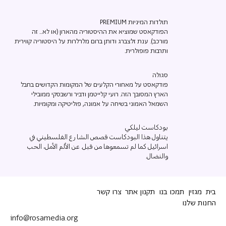
תולדות המיניות PREMIUM
הפודקאסט שמוציא את ההיסטוריה מהארון (או לא... זה
מורכב). ענת זלצברג ודותן ברום מלרלרות על היסטוריה קווירית
ותרבות פופולרית.
סגולה
פודקאסט על מאחורי הקלעים של המקומות הקדושים בחבל
הארץ המסובך הזה. רועי קלייטמן ודביר ורשבסקי ממובילי
השמאל האמוני בשיחה על אמונה, פוליטיקה ומקומיות.
بودكاست ليلكي
يتناول هذا البودكاست قصص الشارع الفلسطيني في
اسرائيل كما لم تسمعوها من قبل. عن الألم الأمل، الحب
والنضال.
בית
מגזין
תמכו בנו
תקנון אתר
צרו קשר
החנות שלנו
info@rosamedia.org