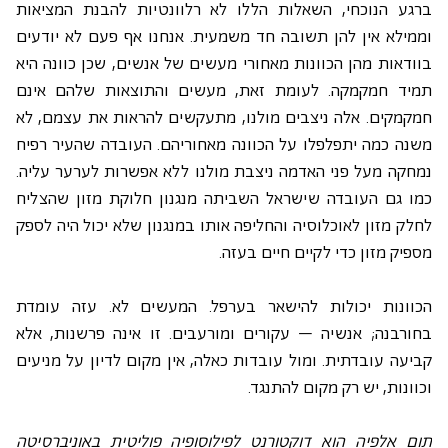
ברגע הנוכחי, השאלות הללו לא רלוונטיות להבנת המציאות 
וממילא אין להן תשובה חד משמעית. אנחנו אף פעם לא יודעים 
בוודאות מהן הכוונות מאחורי מעשים של אנשים, שכן כוונה היא 
תמיד חמקמקה. לעומת זאת, מעשים והתוצאות שלהם אינם 
חמקמקים. אלה ניצבים מולנו, מתעקשים להראות את עצמם, לא 
משנה כמה יתפלפלו על הכוונה מאחוריהם. העובדה שהעיר רפיח 
נמחקה מעל פני האדמה ניצבת מולנו ללא אפשרות לערער עליה. 
כמו גם העובדה שישראל השביתה מנגנון חלוקת מזון שהצליח 
לחלק מזון לאוכלוסיה והחליפה אותו במנגנון שלא יכול היה לספק 
מספיק מזון כדי לקיים חיים בעזה. 
הכוונות יכולות להישאר בערפל. המעשים לא. עזה עומדת 
בחורבנה; אנשיה – עקורים ומורעבים. זו אינה פרשנות, אלא 
קביעה עובדתית. ומול עובדות כאלה, אין מקום לדיון על מניעים 
וכוונות, יש רק מקום להתנגד.
תום אלפיה הוא דוקטורנט לפילוסופיה פוליטית באוניברסיטה 