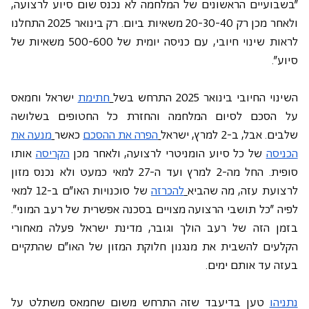
"בשבועיים הראשונים של המלחמה לא נכנס שום סיוע לרצועה, 
ולאחר מכן רק 20-30-40 משאיות ביום. רק בינואר 2025 התחלנו 
לראות שינוי חיובי, עם כניסה יומית של 500-600 משאיות של 
סיוע".
השינוי החיובי בינואר 2025 התרחש בשל
חתימת
 ישראל וחמאס 
על הסכם לסיום המלחמה והחזרת כל החטופים בשלושה 
שלבים. אבל, ב-2 למרץ, ישראל
הפרה את ההסכם
 כאשר
מנעה את 
הכניסה
 של כל סיוע הומניטרי לרצועה, ולאחר מכן 
הקריסה
 אותו 
סופית. החל מה-2 למרץ ועד ה-27 למאי כמעט ולא נכנס מזון 
לרצועת עזה, מה שהביא
להכרזה
 של סוכנויות האו"ם ב-12 למאי 
לפיה "כל תושבי הרצועה מצויים בסכנה אפשרית של רעב המוני". 
בזמן הזה של רעב הולך וגובר, מדינת ישראל פעלה מאחורי 
הקלעים להשבית את מנגנון חלוקת המזון של האו"ם שהתקיים 
בעזה עד אותם ימים.
נתניהו
 טען בדיעבד שזה התרחש משום שחמאס משתלט על 