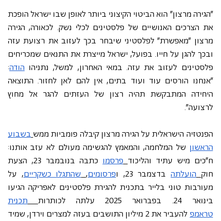
"הגירה מרצון" הוא הביטוי הקיצוני ביותר לאופן שבו ישראל הופכת 
את הצרכים האנושיים של פלסטינים לכלי נשק. לכאורה, הגירה 
מרצון "מאפשרת" לפלסטיני שיבחר בכך לעזוב את רצועת עזה 
ובכך להגן על חייו. בפועל, ישראל מייצרת את התנאים שמכריחים 
פלסטינים לעזוב את עזה. במאי האחרון, למשל, נתניהו 
הודה
: 
"אנחנו הורסים עוד ועוד בתים, אין להם לאן לחזור. התוצאה 
היחידה המתבקשת תהיה רצון של העזתים להגר אל מחוץ 
לרצועה".
הפנטזיה הישראלית על הגירה מרצון קיבלה פומביות ממש
בשבוע 
הראשון
 של המלחמה, והמאמץ להגשימה מעולם לא עזב אותנו: 
ח"כים מיש עתיד והליכוד
פרסמו
 כתבה בנובמבר 23, הצעת 
חוק
הועלתה
 בדצמבר 23, ו
פרסומים
,
שהתגלו כשקריים
, על 
מעורבות טוני בלייר בתכנית להגירת פלסטינים לאפריקה הגיעו 
בינואר 24. בפברואר 2025 עלתה לכותרות
תכנית 
טראמפ
 להעביר את 2 מיליון התושבים בעזה למצרים וירדן, שמיד 