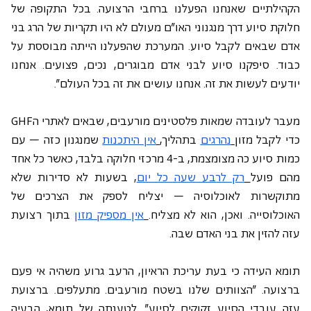
הקהילתיים שאנחנו הפעלנו ברחבי הרצועה. בכל התקופה של 
חלוקת סיוע דרך מנגנוני האו"ם מעולם לא היו תקריות של הרג בני 
אדם שבאים לקבל סיוע. המערכת שהפעלנו הייתה מבוססת על 
כבוד. סיפקנו סיוע לבני אדם מבוגרים, נכים, פצועים. אנחנו 
יודעים לעשות את זה. אנחנו עושים את זה בכל העולם".
מעבר לעובדה שמאות פלסטינים מורעבים, שבאים לאתרי הGHF 
כדי לקבל מזון
נהרגים
 בתהליך,
אין היתכנות
 שמנגנון כזה – עם 
כמות סיוע כה מצומצמת, ב-4 מרכזי חלוקה בלבד, כאשר כל אחד 
מהם פועל
רק לרבע שעה כל יום
, בשעות לא סדירות שלא 
מתוקשרות לאוכלוסיה – יצליח לספק את הצרכים של 
האוכלוסייה. ואכן, הוא לא מצליח.
אין מספיק מזון
 בתוך רצועת 
עזה להזין את בני האדם שבה.
תומא העידה כי בעת עריכת הראיון, הרעב גרוע משהיה אי פעם 
ברצועה. "הצוותים שלנו בשטח מורעבים. מתעלפים. ברצועת 
עזה עובדי הסיוע זקוקים לסיוע". לטענתה של תומא, הבעיה 