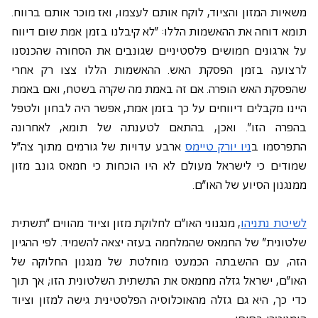
משאיות המזון והציוד, לוקח אותם לעצמו, ואז מוכר אותם ברווח. 
תומא דוחה את ההאשמות הללו: "לא קיבלנו בזמן אמת שום דיווח 
על ארגונים חמושים פלסטיניים שגונבים את הסחורה שהכנסנו 
לרצועה בזמן הפסקת האש. ההאשמות הללו צצו רק אחרי 
שהפסקת האש הופרה. אם זה באמת מה שקרה בשטח, ואם באמת 
היינו מקבלים דיווחים על כך בזמן אמת, אפשר היה לבחון ולטפל 
בהפרה הזו". ואכן, בהתאם לטענתה של תומא, לאחרונה 
התפרסמו ב
ניו יורק טיימס
 ארבע עדויות של גורמים מתוך צה"ל 
שמודים כי לישראל מעולם לא היו הוכחות כי חמאס גונב מזון 
ממנגנון הסיוע של האו"ם.
לשיטת נתניהו
, מנגנוני האו"ם לחלוקת מזון וציוד מהווים "תשתית 
שלטונית" של החמאס שהמלחמה בעזה יצאה להשמיד. לפי ההגיון 
הזה, עם ההשבתה הכמעט מוחלטת של מנגנון החלוקה של 
האו"ם, ישראל גזלה מחמאס את התשתית השלטונית הזו; אך תוך 
כדי כך, היא גם גזלה מהאוכלוסיה הפלסטינית גישה למזון וציוד 