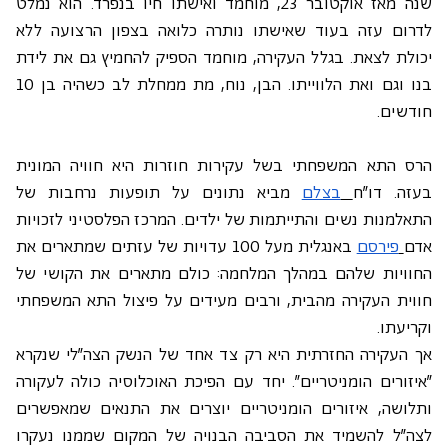
שנה מאז אוקטובר 23, מוחמד ואישתו חיו בנפרד. הוא נמלט 
לדרום עזה בעוד שאישתו נותרה כלואה בצפון הרצועה ללא 
יכולת לצאת. בגלל העקירה, מוחמד הספיק להחמיץ גם את לידת 
בנו וגם ואת הלווייתו. הבן, נוח, מת ממחלת לב כשהיה בן 10 
חודשים. 
הרס התא המשפחתי בשל עקירות חוזרות היא חוויה המונית 
בעזה. דו"ח
בצלם
 מביא נתונים על תופעות נרחבות של 
התאלמנות נשים והתייתמות של ילדים. המרכז הפלסטיני לזכויות 
אדם
פירסם
 באנגלית מעל 100 עדויות של עזתים שמתארים את 
החוויות שלהם במהלך המלחמה: כולם מתארים את הקושי של 
חווית העקירה מהבית, ורבים מעידים על פיצול התא המשפחתי 
וקריעתו.
אך העקירה החזרתית היא רק צד אחד של הנשק הצה"לי שנקרא 
"איזורים הומניטריים". יחד עם הפיכת האוכלוסיה כולה לעקורה 
ותלושה, איזורים הומניטריים יוצרים את התנאים שמאפשרים 
לצה"ל להשמיד את הסביבה הבנויה של המקום שממנו נעקרו 