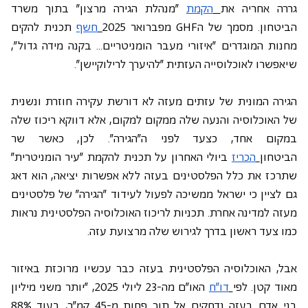
גררה אחריה את
הקמת
 "מנהלת הגירה מרצון" בתוך משרד 
הביטחון. מסמך של הGHF מפברואר 2025
חשף
 תכנית להקים 
מחנות המוגדרים "איזורי מעבר הומניטריים… בקנה מידה גדול", 
שיאפשרו לאוכלוסייה העזתית "להיערך לרילוקיישן".
הגירה המונית של עזתים מעזה לא דורשת עקירה חוזרת ונשנית 
של האוכלוסיה והנעה שלה ממקום למקום, אלא דווקא ריכוז שלה 
במקום אחד, כצעד לפני ה"הגירה". לכן, כאשר שר 
הביטחון
הכריז
 ביולי האחרון על תכנית להקמת "עיר הומניטרית" 
שתרכז את כלל הפלסטינים בעזה ללא אפשרות יציאה, הוא דאג 
גם לציין כי ישראל ממשיכה לפעול לעידוד "הגירה" של פלסטינים 
מעזה למדינה אחרת. תכניות לריכוז האוכלוסיה הפלסטינית נראות 
כמו צעד ראשון בדרך לגירוש שלה מרצועת עזה.
אבל, האוכלוסיה הפלסטינית בעזה כבר עכשיו מרוכזת באיזור 
מאוד קטן. לפי
דו"ח
 האו"ם מה-23 ליולי 2025, "יותר משני מיליון 
בני אדם בעזה נדחקים אל תוך פחות מ-45 קמ"ר, בעוד 88% 