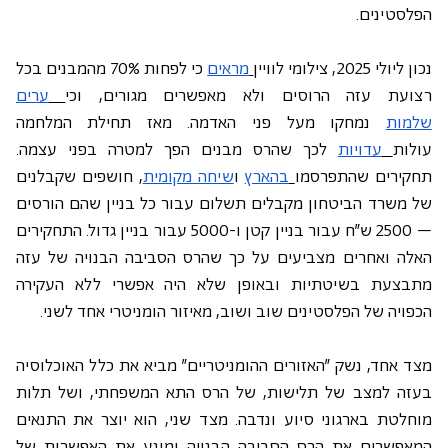
הפלסטינים. 
נכון ליולי 2025, צילומי לוויין
מראים
 כי לפחות 70% מהמבנים בכל 
רצועת עזה הרוסים ולא מאפשרים מגורים, וכי
ערים 
שלמות
 נמחקו מעל פני האדמה. מאז תחילת המלחמה 
עולות
עדויות
 לכך שהרס מבנים הפך למטרה בפני עצמה. 
תחקירים שהתפרסמו
בהארץ
 ו
שיחה מקומית
, חושפים שקבלנים 
של משרד הביטחון מקבלים תשלום עבור כל בניין שהם הורסים 
– 2500 ש"ח עבור בניין קטן ו-5000 עבור בניין גדול. התחקירים 
האלה ואחרים מצביעים על כך שהרס הסביבה הבנויה של עזה 
מתבצעת בשיטתיות ובאופן שלא היה אפשרי ללא העקירה 
הכפויה של הפלסטינים שוב ושוב, מאיזור הומניטרי אחד לשני. 
מצד אחד, נשק "האזורים ההומניטריים" מביא את כלל האוכלוסיה 
בעזה למצב של תלישות, של הרס התא המשפחתי, ושל תלות 
מוחלטת בארגוני סיוע ונדבה. מצד שני, הוא יוצר את התנאים 
המאפשרים את הרס הסביבה הבנויה ומונע את האפשרות של 