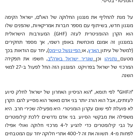
הומניטרי בסיסי.
על מנת להחליף את מנגנון החלוקה של האו"ם, ישראל הקימה 
מנגנון חדש, בשיתוף עם מספר חברות אמריקאיות, שהפנים שלו 
הוא הקרן ההומניטרית לעזה (GHF). המעורבות הישראלית 
במנגנון זה אמנם מוכחשת באופן רשמי, אך מספר תחקירים 
(למשל של עיתון
הארץ
, או
הפייננשל טיימס
), יחד עם הודאות בכך 
מטעם
נתניהו
 וכן
שגריר ישראל בארה"ב
, חשפו את תפקידה 
המרכזי של ישראל בפרויקט. המנגנון הזה החל לפעול ב-27 למאי 
השנה.
"הGHF" לפי תומא, "הוא הניסיון האחרון של ישראל לחלק סיוע 
לעזתים, אבל הוא הורג יותר בני אדם מאשר הוא מסייע להם. הקרן 
לא פועלת לפי שום עקרון הומניטרי. היא מפעילה שכירי חרב. היא 
משפילה את מבקשי הסיוע. בני אדם נדרשים ללכת קילומטרים 
על גבי קילומטרים כדי להגיע ל-4 מרכזי חלוקה ואולי אפילו 
לפחות מ-4. תשווה את זה ל-400 אתרי חלוקה יחד עם המטבחים 