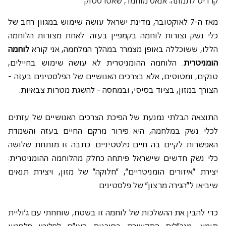
קרדיט לתמונה: אנאס מוחמד, שאטרסטוק
מאז ה-7 לאוקטובר, מדינת ישראל עושה שימוש במגוון רחב של 
כלי נשק וצורות לוחמה בקמפיין בעזה. לאחת מצורות הלוחמה 
הללו, ששוכללה באופן מצמרר במהלך המלחמה, אני קורא 
לוחמה 
הומניטרית
. הלוחמה ההומניטרית לא עושה שימוש בחיילים, 
טנקים, ומטוסים, אלא בצרכים האנושיים של הפלסטינים בעזה - 
הצורך במזון, בציוד בסיסי, ובמחסה - להשגת מטרות צבאיות. 
התוצאה הבלתי נמנעת של הפיכת הצרכים האנושיים של עזתים 
לכלי נשק במלחמה, היא פירור מרקם החיים בעזה והשמדת 
האפשרות לקיים בה חיים פלסטיניים. כתבה זו מנתחת שלושה 
כלי נשק חדשים שישראל פיתחה כחלק מהלוחמה ההומניטרית: 
יצירת "איזורים הומניטריים", "חלוקה" של מזון, ויצירת תנאים 
שיביאו ל"הגירה מרצון" של פלסטינים.
כדי להבין את ההשלכות של לוחמה זו בשטח, שוחחתי עם ג'וליית 