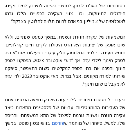
בסוכנויות של האו"ם למזון, למוצרי היגיינה לנשים, למים נקיים, 
חיתולים לתינוקות, וכו'. צווי העקירה הכפויים הללו גרמו 
לאוכלוסיה של 2 מיליון בני אדם להיות תלויה לחלוטין בצדקה".
המשמעות של עקירה חוזרת ונשנית, במשך כמעט שנתיים, וללא 
שום אופק של יציבות היא הרס היכולת לקיים חיים קהילתיים. 
תומא מעידה כי לפני המלחמה, חלק עיקרי בפעילות אונר"א היה 
לספק חינוך לילדי עזה. אך "מאז אוקטובר 2023, הפסקנו לספק 
חינוך והפכנו את בתי הספר למקלטים. כשזה התאפשר, סיפקנו 
שירותי למידה מקוונים, אבל בגדול, מאז אוקטובר 2023 ילדי עזה 
לא מקבלים שום חינוך".
היעדר כל מסגרת חינוכית לילדי עזה היא רק תוצאה הרסנית אחת 
של העקירות ההומניטריות. עדויות של פלסטינים מתארות כיצד 
עקירה חוזרת ונשנית גורמת לפיצול של התא המשפחתי והריסה 
שלו. למשל, סיפורו של מוחמד
 ש
פורסם
 בוושינגטון פוסט: במשך 