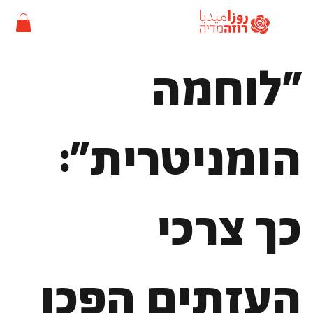
"לוחמה
הומניטרית":
כך צרכי
העזתים הפכו