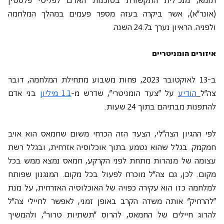
תומא, מנכ"לית התקשורת בסוכנות האו"ם לפליטי פלסטין 
(אונר"א), אשר ביקרה בעזה מספר פעמים במהלך המלחמה 
ולפניה. הראיון נערך ב24.7 השנה. 
איזורים הומניטריים
ב-13 לאוקטובר 2023, פחות משבוע מתחילת המלחמה, דובר 
צה"ל
הודיע
 על "צעד הומניטרי", שדרש מ-
1.1 מיליון
 בני אדם 
להתפנות מבתיהם בתוך 24 שעות.
לפי ההגיון הצה"לי, הצעד הזה הכרחי משום שחמאס הוא אויב 
חמקמק. בגלל שהוא נטמע בתוך אוכלוסיה אזרחית, ובגלל רשת 
עצומה של מנהרות מתחת לפני הקרקע, חמאס נמצא ממש בכל 
מקום. לכן, גם צה"ל מוכרח לפעול בכל מקום. המנגנון שפותח 
למלחמה כזו הוא עקירה כפויה של האוכלוסיה האזרחית, על מנת 
"להרחיק" אותה משדה הקרב באופן זמני, לאפשר לחיילי צה"ל 
להרוג חיילים של החמאס, להרוס "תשתיות טרור", ולהמשיך 