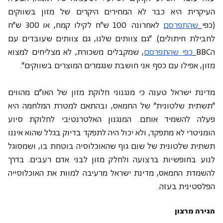
העיקרית היא כבר לא המחירים היקרים של מזון בשווקים 
(כפי
שהתפרסם
 לאחרונה: 100 ש"ח לקילו קמח, או 300 ש"ח 
לחבילת חיתולים). "גם צוותים שלנו, גם צוותים שעובדים עם 
הBBC
כפי שהתפרסם
, שמקבלים משכורת, לא מצליחים למצוא 
מזון, אפילו עם כסף. אני חושבת שנגמרים המוצרים בשווקים".
מדינת ישראל טענה כי מנגנוני חלוקת מזון של האו"ם מהווים 
"תשתית שלטונית" של החמאס, ובהתאם למטרת המלחמה היא 
פעלה להשמיד אותם. המנגנון האלטרנטיבי לחלוקת סיוע 
הומניטרי לא מתפקד, ולא יכול היה לתפקד בדיוק בגלל שהוא איננו 
תשתית שלטונית של שום גוף שהאוכלוסיה בוטחת בו, ושמסוגל 
לנוע בחופשיות ברצועה ולחלק מזון לבני אדם רעבים. בדרך 
להשמדת החמאס, מדינת ישראל מרעיבה למוות את האוכלוסייה 
הפלסטינית בעזה.
הגירה מרצון