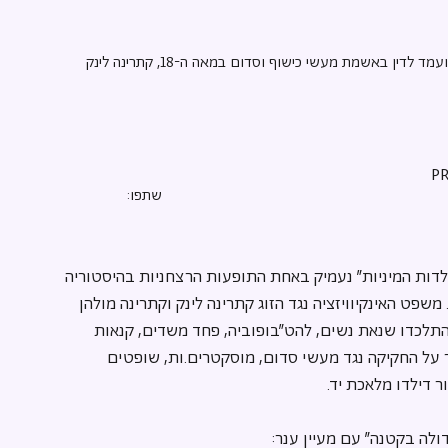
סיפורן שובר הלב של זוג שהועמד לדין באשמת מעשי כישוף וסדום במאה ה-18, קתרינה לינק
שתפו:
ות המיניות" נעמיק באחת התופעות הרצחניות בהיסטוריה 
שפט האינקיוויזציה נגד הזוג קתרינה לינק וקתרינה מולהן 
התלכדו שנאת נשים, להט"בופוביה, פחד משדים, קנאות 
ר על החקיקה נגד מעשי סדום, מוסקטרים.ות, שופטים 
ור דילדו מלאכת יד.