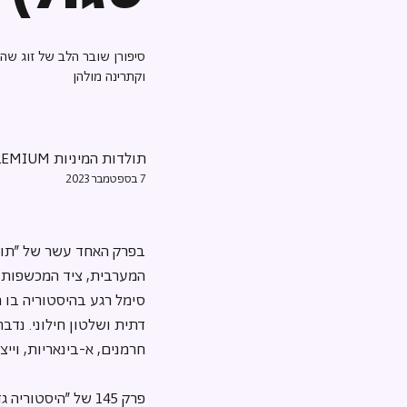
וקתרינה מולהן
תולדות המיניות PREMIUM
7 בספטמבר 2023
בפרק האחד עשר של "תולד
המערבית, ציד המכשפות. מ
סימל רגע בהיסטוריה בו 
דתית ושלטון חילוני. נדב
חרמנים, א-בינאריות, וייצ
פרק 145 של "היסטוריה גדולה בקטנה" עם מעיין ענר: 