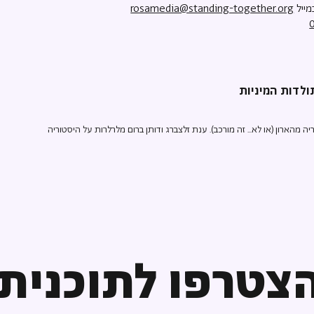
מייל
rosamedia@standing-together.org
הארון (או לא... זה מורכב). ענת זלצברג ודותן ברום מלרלרות על היסטוריה
צטרפו לתוכנית