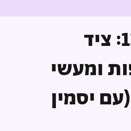
פרק 11: ציד
ת ומעשי
עם יסמין