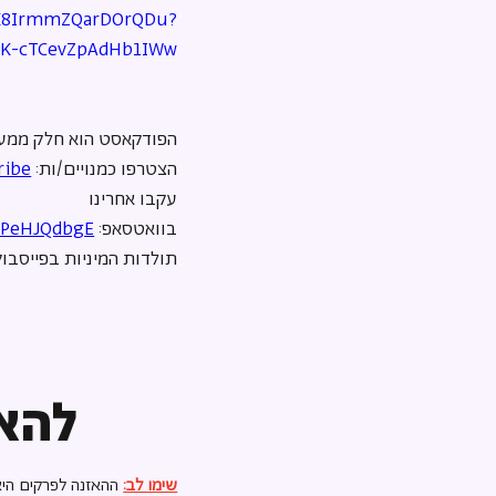
ztK8IrmmZQarDOrQDu?
hK-cTCevZpAdHb1IWw
הפודקאסט הוא חלק ממער
הצטרפו כמנויים/ות: 
ibe⁠
עקבו אחרינו 
בוואטסאפ: 
pPeHJQdbgE⁠
תולדות המיניות בפייסבוק:
להאז
שימו לב:
ההאזנה לפרקים היא