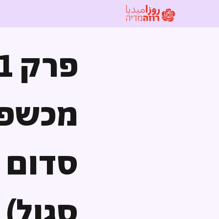
מכשפו
סדום (
סגול)