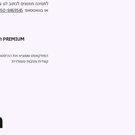
לתמיכה מוזמנים לכתוב לנו ב
או בוואטסאפ:
050-9469545
תולדות המיניות PREMIUM
הפודקאסט שמוציא את ההיסטוריה מ
קווירית ותרבות פופולרית.
ה