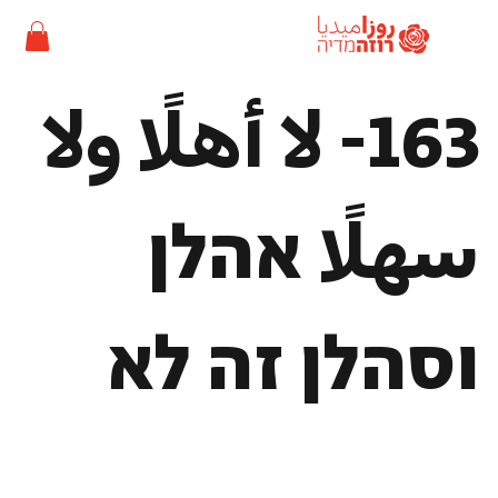
163- لا أهلًا ولا
سهلًا אהלן
וסהלן זה לא