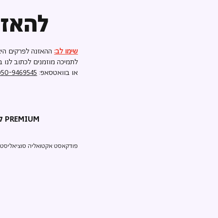
להאזנ
שימו לב:
ההאזנה לפרקים היא
לתמיכה מוזמנים לכתוב לנו ב
או בוואטסאפ:
050-9469545
קריאת השכמה PREMIUM
פודקאסט אקטואליה סוציאליסטי ע