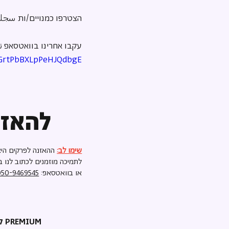
הצטרפו כמנויים/ות سجلو
עקבו אחרינו בוואטסאפ تا
6GrtPbBXLpPeHJQdbgE
להאזנ
שימו לב:
ההאזנה לפרקים היא
לתמיכה מוזמנים לכתוב לנו ב
או בוואטסאפ:
050-9469545
קריאת השכמה PREMIUM