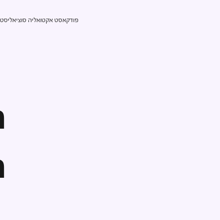
פודקאסט אקטואליה סוציאליסטי ע
ה
ה