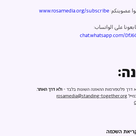
ا عضويتكم: 
www.rosamedia.org/subscribe
بعونا على الواتساب: 
chat.whatsapp.com/DfJ
ה:
 דרך פלטפורמות ההאזנה השונות בלבד -
ולא דרך האתר.
מייל
rosamedia@standing-together.org