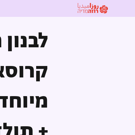
לבנון 
קרוסא
מיוחד(
+ תולד