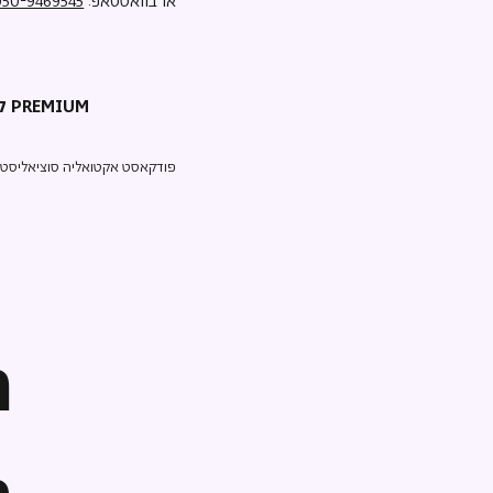
או בוואטסאפ:
050-9469545
קריאת השכמה PREMIUM
פודקאסט אקטואליה סוציאליסטי ע
ה