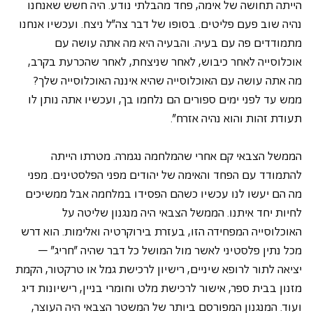
הייתה תחושה של אימה, פחד מהבלתי נודע. היה חשש שאנחנו 
נהיה שוב פעם פליטים. בסופו של דבר צה"ל ניצח. ועכשיו אנחנו 
מתמודדים פה עם בעיה. והבעיה היא מה אתה עושה עם 
אוכלוסייה לאחר כיבוש, לאחר שניצחת, לאחר שהכרעת בקרב, 
מה אתה עושה עם האוכלוסייה שהיא איננה האוכלוסייה שלך? 
ממש עד לפני ימים ספורים הם נלחמו בך, ועכשיו אתה נותן לו 
תעודת זהות והוא נהיה אזרח".
הממשל הצבאי קם אחרי שהמלחמה נגמרה. מטרתו הייתה 
להתמודד עם הפחד והאימה של יהודים מפני הפלסטינים. מפני 
מה הם יעשו לנו עכשיו כשהם הפסידו במלחמה אבל ממשיכים 
לחיות יחד איתנו. הממשל הצבאי היה מנגנון שליטה על 
האוכלוסייה המפחידה הזו, בעזרת בירוקרטיה ואלימות. הוא דרש 
מכל נתין פלסטיני לאשר מול המושל כל דבר שהיה "חריג" – 
יציאה לתור לרופא שיניים, רישיון לרכישת גמל או טרקטור, הקמת 
מזנון בבית ספר, אישור לרכישת מלט וחומרי בניין, רישיונות דיג 
ועוד. המנגנון המפורסם ביותר של המשטר הצבאי היה העוצר, 