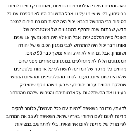
האוטומטית היא כי הפלסטינים הם איום, ואנחנו רק רוצים לחיות 
בביטחון, בלי שיאיימו עלינו. אבל התשובה הזו לא מספרת את כל 
הסיפור. הרי הממשל הצבאי יכול היה להיות תגובת חירום למצב 
חדש, שבתום שנה יתחלף במנגנונים של אינטגרציה של 
האוכלוסייה הפלסטינית. אבל הוא לא היה. הוא נמשך 18 שנים. 
ואותו דבר יכול היה להתרחש לגבי מנגנון הכיבוש של יהודה 
ושומרון. אבל גם הוא לא היה. והוא נמשך כבר 58 שנים. 
המנגנונים הללו לא מתחלפים במנגנונים אחרים מפני שהם 
מהווים כלי מרכזי של המדינה להשתלט על אדמות פלסטינים 
שלא היוו שום איום. מעבר לפחד מהפלסטינים ומהאיום הממשי 
שחלקם מהווים עבור יהודים, יש כאן משהו נוסף שמצדיק 
בעינינו את ההשתלטות על אדמותיהם והגירוש שלהם מהמרחב.
לדעתי, מדובר בשאיפה "להיות עם ככל העמים", כלומר להקים 
מדינת לאום לעם היהודי בארץ ישראל. השאיפה לעצב את המרחב 
לפי מודל של מדינת לאום אירופאית, בלי להתחשב במציאות 