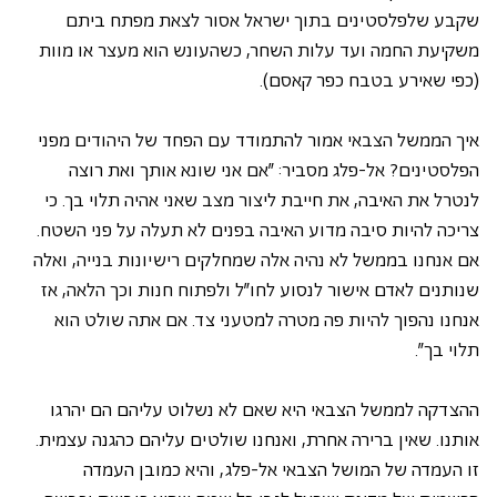
שקבע שלפלסטינים בתוך ישראל אסור לצאת מפתח ביתם 
משקיעת החמה ועד עלות השחר, כשהעונש הוא מעצר או מוות 
(כפי שאירע בטבח כפר קאסם).
איך הממשל הצבאי אמור להתמודד עם הפחד של היהודים מפני 
הפלסטינים? אל-פלג מסביר: "אם אני שונא אותך ואת רוצה 
לנטרל את האיבה, את חייבת ליצור מצב שאני אהיה תלוי בך. כי 
צריכה להיות סיבה מדוע האיבה בפנים לא תעלה על פני השטח. 
אם אנחנו בממשל לא נהיה אלה שמחלקים רישיונות בנייה, ואלה 
שנותנים לאדם אישור לנסוע לחו"ל ולפתוח חנות וכך הלאה, אז 
אנחנו נהפוך להיות פה מטרה למטעני צד. אם אתה שולט הוא 
תלוי בך".
ההצדקה לממשל הצבאי היא שאם לא נשלוט עליהם הם יהרגו 
אותנו. שאין ברירה אחרת, ואנחנו שולטים עליהם כהגנה עצמית. 
זו העמדה של המושל הצבאי אל-פלג, והיא כמובן העמדה 