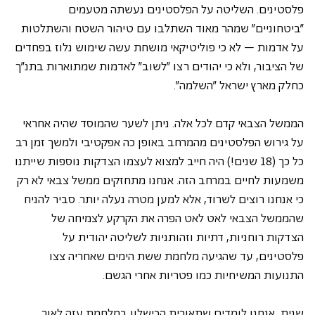
פלסטינים. השליטה על הפלסטינים נעשתה מטעמים 
"ביטחוניים" שמהר מאוד השתלבו עם טיהור השטח והשתלטות 
על אדמות – לא כי פוליטיקאי מושחת עשה שימוש נלוז בפחדים 
של הציבור, ולא כי יהודים רצו "לשוב" לאדמות שמתוארות בתנ"ך 
כחלק מארץ ישראל "השלמה".
הממשל הצבאי קדם לכל אלה. ניתן לשער שהמוסד שהיה אחראי 
על גירוש הפלסטינים מהמרחב באופן כה אפקטיבי ולמשך זמן רב 
כל כך (18 שנים!) היה חייב למצוא לעצמו הצדקות נוספות שייתנו 
משמעות לחיים במרחב הזה. אנחנו מתחזקים ממשל צבאי לא רק 
כי אנחנו רוצים לשרוד, אלא למען מטרה נעלה יותר. סביר להניח 
שהממשל הצבאי לאט לאט הפרה את הקרקע לצמיחה של 
הצדקות רוחניות, דתיות וזהותניות לשליטה יהודית על 
פלסטינים, עד שהגיעה מלחמת ששת הימים שאחריה צצו 
התנועות המשיחיות כמו פטריות אחרי הגשם.
שנית, אנחנו לומדים שתאורית הכישלון במלחמת עזה לאור 