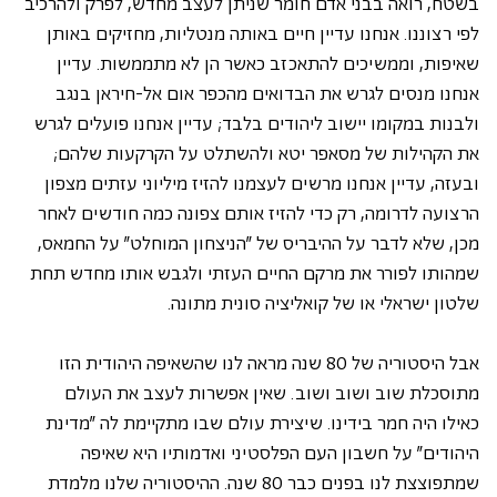
בשטח, רואה בבני אדם חומר שניתן לעצב מחדש, לפרק ולהרכיב 
לפי רצוננו. אנחנו עדיין חיים באותה מנטליות, מחזיקים באותן 
שאיפות, וממשיכים להתאכזב כאשר הן לא מתממשות. עדיין 
אנחנו מנסים לגרש את הבדואים מהכפר אום אל-חיראן בנגב 
ולבנות במקומו יישוב ליהודים בלבד; עדיין אנחנו פועלים לגרש 
את הקהילות של מסאפר יטא ולהשתלט על הקרקעות שלהם; 
ובעזה, עדיין אנחנו מרשים לעצמנו להזיז מיליוני עזתים מצפון 
הרצועה לדרומה, רק כדי להזיז אותם צפונה כמה חודשים לאחר 
מכן, שלא לדבר על ההיבריס של "הניצחון המוחלט" על החמאס, 
שמהותו לפורר את מרקם החיים העזתי ולגבש אותו מחדש תחת 
שלטון ישראלי או של קואליציה סונית מתונה.
אבל היסטוריה של 80 שנה מראה לנו שהשאיפה היהודית הזו 
מתוסכלת שוב ושוב ושוב. שאין אפשרות לעצב את העולם 
כאילו היה חמר בידינו. שיצירת עולם שבו מתקיימת לה "מדינת 
היהודים" על חשבון העם הפלסטיני ואדמותיו היא שאיפה 
שמתפוצצת לנו בפנים כבר 80 שנה. ההיסטוריה שלנו מלמדת 