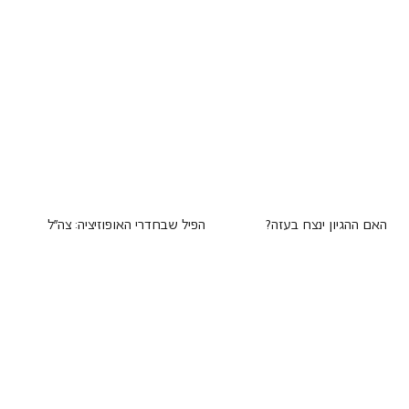
האם ההגיון ינצח בעזה?
הפיל שבחדרי האופוזיציה: צה"ל