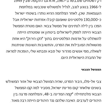
רק לשטחים שנכבשו ב-1967, אלא גם לתקופה שבין 1949 
ל-1966 בנוגע לנגב, לגליל ולמשולש שנכבשו במלחמת 
העצמאות. שכן, לאחר המלחמה ההיא נותרו בשטחי ישראל 
כ-130,000 פלסטינים שאמנם קיבלו אזרחות ישראלית אבל 
הפכו בין לילה לנתינים של ממשל צבאי. האם מטרת הממשל 
הצבאי הייתה לספק לישראלים ביטחון או שמטרתו הייתה 
להשתלט על אדמות הפלסטינים בתוך "הקו הירוק" היא אחת 
מהשאלות המובילות את הסרט, והתשובות השונות שניתנות 
לשאלה, מפי אנשים מהדור של סבא וסבתא שלי, הופכות למראה 
של החברה הישראלית היום.
הממשל הצבאי
צבי אל-פלג, גיבור הסרט, שהיה המושל הצבאי של אזור המשולש 
בשנים שלאחר קום מדינת ישראל, מסביר למה קם הממשל 
הצבאי מלכתחילה: "קמה המדינה ב-48, והמלחמה פרצה בין 
היהודים לערבים. האיבה שלהם נגד היהודים הייתה רבה מאוד. 