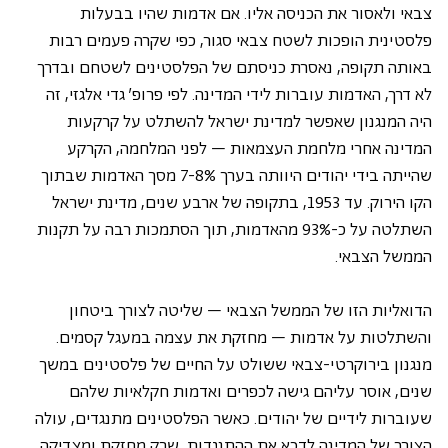
צבאי ולאסור את הכניסה אליו. אם אדמות שהיו בבעלות 
פלסטינית הופכות לשטח צבאי סגור, כפי שקרה פעמים רבות 
באותה תקופה, נאסרת כניסתם של הפלסטינים לשטחם ובדרך 
לא דרך, האדמות עוברות לידי המדינה. לפי פרופ' גדי אלגזי, זה 
היה המנגנון שאפשר למדינת ישראל להשתלט על קרקעות 
המדינה אחרי מלחמת העצמאות – לפני המלחמה, הקרקע 
שהייתה בידי יהודים היוותה בערך 7-8% מסך האדמות שבתוך 
הקו הירוק. עד 1953, בתקופה של ארבע שנים, מדינת ישראל 
השתלטה על כ-93% מהאדמות, תוך הסתמכות רבה על תקנות 
הממשל הצבאי. 
הדואליות הזו של הממשל הצבאי – שליטה לצורך ביטחון 
והשתלטות על אדמות – מחזקת את עצמה במעגל קסמים. 
מנגנון בירוקרטי-צבאי ששולט על החיים של פלסטינים במשך 
שנים, אוסר עליהם גישה לכפרים ואדמות חקלאיות שלהם 
שעוברות לידיים של יהודים. כאשר הפלסטינים מתנגדים, עולה 
הצורך של המדינה לדכא את ההתנגדות, שרק מחזקת ומצדיקה 