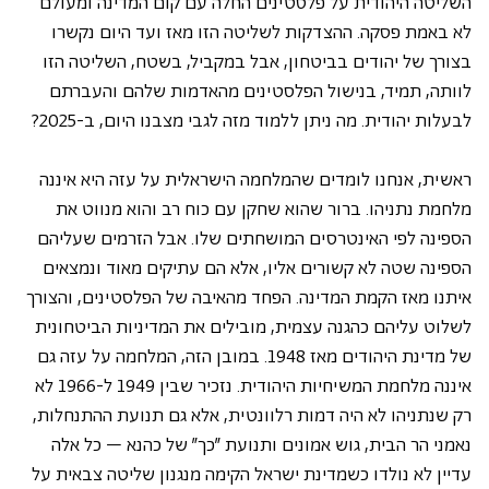
השליטה היהודית על פלסטינים החלה עם קום המדינה ומעולם 
לא באמת פסקה. ההצדקות לשליטה הזו מאז ועד היום נקשרו 
בצורך של יהודים בביטחון, אבל במקביל, בשטח, השליטה הזו 
לוותה, תמיד, בנישול הפלסטינים מהאדמות שלהם והעברתם 
לבעלות יהודית. מה ניתן ללמוד מזה לגבי מצבנו היום, ב-2025? 
ראשית, אנחנו לומדים שהמלחמה הישראלית על עזה היא איננה 
מלחמת נתניהו. ברור שהוא שחקן עם כוח רב והוא מנווט את 
הספינה לפי האינטרסים המושחתים שלו. אבל הזרמים שעליהם 
הספינה שטה לא קשורים אליו, אלא הם עתיקים מאוד ונמצאים 
איתנו מאז הקמת המדינה. הפחד מהאיבה של הפלסטינים, והצורך 
לשלוט עליהם כהגנה עצמית, מובילים את המדיניות הביטחונית 
של מדינת היהודים מאז 1948. במובן הזה, המלחמה על עזה גם 
איננה מלחמת המשיחיות היהודית. נזכיר שבין 1949 ל-1966 לא 
רק שנתניהו לא היה דמות רלוונטית, אלא גם תנועת ההתנחלות, 
נאמני הר הבית, גוש אמונים ותנועת "כך" של כהנא – כל אלה 
עדיין לא נולדו כשמדינת ישראל הקימה מנגנון שליטה צבאית על 