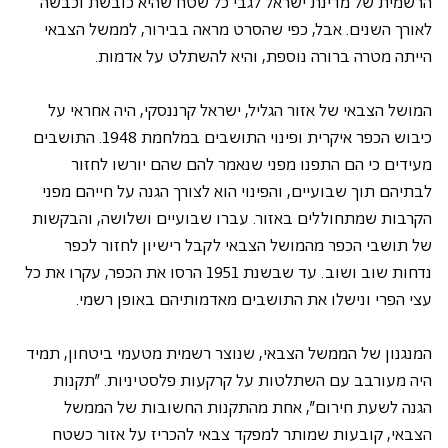
הרשמית של מדינת ישראל לגבי כל שטח שהיא כובשת וכבשה 
לאורך השנים. אבל, כפי שהסרט מראה בבירור, לממשל הצבאי 
הייתה מטרה ברורה נוספת, והיא להשתלט על אדמות.
המושל הצבאי של אזור הגליל, ישראל קרננסקי, היה אחראי על 
כיבוש הכפר איקרית ופינוי התושבים במלחמת 1948. התושבים 
מעידים כי הם התפנו מפני שנאמר להם שהם יורשו לחזור 
לבתיהם תוך שבועיים, והפינוי הוא לצורך הגנה על חייהם מפני 
הקרבות שמתחוללים באזור. עברו שבועיים ושלושה, והבקשות 
של תושבי הכפר מהמושל הצבאי לקבל רישיון לחזור לכפר 
נדחות שוב ושוב. עד שבשנת 1951 הרסו את הכפר, עקרו את כל 
עצי הפרי ונישלו את התושבים מאדמותיהם באופן רשמי.
המנגנון של הממשל הצבאי, שנוצר רשמית מטעמי ביטחון, תמיד 
היה מעורבב עם השתלטות על קרקעות פלסטיניות. "תקנות 
הגנה לשעת חירום", אחת מהתקנות החשובות של הממשל 
הצבאי, קובעות שמותר למפקד צבאי להכריז על אזור כשטח 