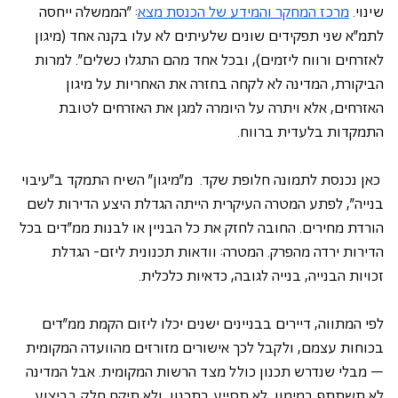
שינוי. 
מרכז המחקר והמידע של הכנסת מצא
: "הממשלה ייחסה 
לתמ"א שני תפקידים שונים שלעיתים לא עלו בקנה אחד (מיגון 
לאזרחים ורווח ליזמים), ובכל אחד מהם התגלו כשלים". למרות 
הביקורת, המדינה לא לקחה בחזרה את האחריות על מיגון 
האזרחים, אלא ויתרה על היומרה למגן את האזרחים לטובת 
התמקדות בלעדית ברווח. 
 כאן נכנסת לתמונה חלופת שקד.  מ"מיגון" השיח התמקד ב"עיבוי 
בנייה", לפתע המטרה העיקרית הייתה הגדלת היצע הדירות לשם 
הורדת מחירים. החובה לחזק את כל הבניין או לבנות ממ"דים בכל 
הדירות ירדה מהפרק. המטרה: וודאות תכנונית ליזם- הגדלת 
זכויות הבנייה, בנייה לגובה, כדאיות כלכלית.  
לפי המתווה, דיירים בבניינים ישנים יכלו ליזום הקמת ממ"דים 
בכוחות עצמם, ולקבל לכך אישורים מזורזים מהוועדה המקומית 
– מבלי שנדרש תכנון כולל מצד הרשות המקומית. אבל המדינה 
לא תשתתף במימון, לא תסייע בתכנון, ולא תיקח חלק בביצוע. 