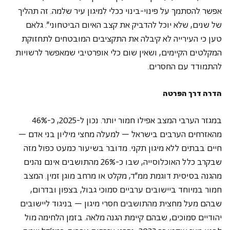
אפשר להסתמך על פינוי-בינוי ככלי למיגון עיר שלמה. זה תהליך 
של שנים, שלא יוכל להדביק את קצב האיום הביטחוני". גלאם 
טען כי העירייה לא קיבלה את התקציבים המובטחים לתחזוקת 
המקלטים הקיימים, ושאין שום כלי אופרטיבי שמאפשר לרשויות 
להתמודד עם החסרים.
הדרה דרך הפרטה
במגזר הערבי המצב אפילו חמור יותר. נכון ל-2025, כ-46% 
מהאזרחים הערבים בישראל – למעלה מחצי מיליון בני אדם – 
חיים בבתים ללא מיגון תקני. מדובר בשיעור כמעט כפול מזה 
שבקרב כלל האוכלוסייה, שבו כ-26% מהתושבים אינם נהנים 
מהגנה בסיסית דוגמת ממ"ד, מקלט או מרחב מוגן זמין. המצב 
חמור במיוחד ביישובים ערביים סמוכי גבול, בצפון ובדרום, 
שבהם מעל מחצית מהתושבים חסרי מיגון – בניגוד ליישובים 
יהודיים סמוכים, שבהם קיימת הגנה מלאה. בזמן הלחימה מול 