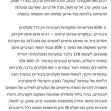
לבנון מאז אוקטובר 2023, נהרגו אזרחים ערבים במג'דל שמס, 
אבו סנאן, ערב אל ערמשה, מג'ד אל כרום, שפרעם ומעלות 
תרשיחא. בלחימה מול איראן נמחתה חצי משפחה בטמרה. 
 ב-60% מהרשויות המקומיות הערביות אין כלל מקלטים 
ציבוריים, ובמקרים שבהם קיימים – רבים מהם אינם תקינים, 
חסרים ציוד או שאינם נגישים לאנשים עם מוגבלות. גם מערכת 
החינוך משקפת את הפער: כ-30% מבתי הספר הערביים אינם 
ממוגנים, לעומת 11% בלבד במערכת הממלכתית-יהודית. 
במזרח ירושלים, הפערים קיצוניים במיוחד: לכ-400 אלף 
פלסטינים במזרח העיר עומדים כ-60 מקלטים בלבד, מרביתם 
במוסדות חינוך, לעומת מאות מקלטים ציבוריים במערב העיר. 
דו"חות של עמותת "במקום", המכון הישראלי לדמוקרטיה 
והאגודה לזכויות האזרח מייחסים את הפערים לשילוב של חסמים 
תכנוניים, בנייה בלתי מוסדרת שמונעת השקעה תקציבית, היעדר 
תוכניות מתאר והדרה מתמשכת ממנגנוני סיוע ומיגון. כך למשל, 
תוכניות מיגון כמו תמ"א 38 אינן מיושמות כמעט כלל ביישובים 