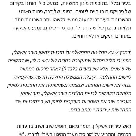
בעיר נכללו בתוכניות מיגון ממשיות, וכמעט כולן הותנו בקידום 
של פרויקטים רווחיים ליזמים. בסופו של דבר, פחות מ-10% 
מהשכונות בעיר זכו למענה ממשי כלשהו. יתר השכונות נותרו 
תלויות ברצון של שוק הנדל"ן הפרטי - שלרוב נמנע מהשקעה 
באזורים ותיקים או לא רווחיים.
"במרץ 2022 החליטה הממשלה על תוכנית למיגון העיר אשקלון 
מפני ירי תלול מסלול שתוקצבה בסכום של 320 מיליון ₪ לתקופה 
של 5 שנים. אלא ששבועיים בלבד (!) לאחר פרסום המתווה 
ליישום ההחלטה... קיבלה הממשלה החלטה חדשה שהקפיאה 
וגנזה את יישום המתווה, וצמצמה משמעותית את התוכנית למימון 
הלוואות ומענקים לבניית ממ"דים בעיר אשקלון, תוך שהיא 
מעבירה שוב את האחריות העיקרית למיגון העיר לתוכניות של 
התחדשות עירונית." נכתב בדוח. 
ראש עיריית אשקלון, תומר גלאם, הופיע שוב ושוב בוועדות 
הכנסת, והתריע על "קריסת מערך המיגון בעיר". לדבריו, "אי 