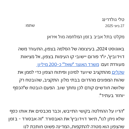
טלי גולדרינג
שתפו:
27 ביוני 2025
מקלט בתל אביב בזמן המלחמה מול איראן
באוגוסט 2024, בעיצומה של הסלמה בצפון, התעורר משה 
דוידוביץ', יו"ר פורום יישובי קו העימות בצפון, אל מציאות 
מעוררת זעם: 
משרד האוצר "שאל" כ-200 מיליון 
שקלים
 מהתקציב שיועד למיגון ופיתוח הצפון כדי לממן את 
שהות המפונים מהדרום בבתי מלון. התקציב, שהובטח רק 
שלושה חודשים קודם לכן נחתך שוב. הפעם הובטח ש"הכסף 
יוחזר בעתיד".
"הדיו על ההחלטה בקושי התייבש, וכבר מכבסים את אותו כסף 
שלא ניתן לנו", תיאר דוידוביץ' את האבסורד. "זה אבסורד - בזמן 
שהצפון הוא מטרה להתקפות, המדינה פשוט חותכת לנו 