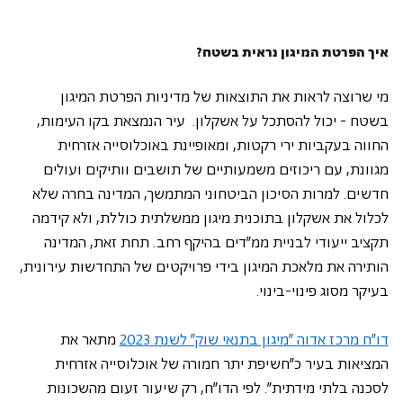
איך הפרטת המיגון נראית בשטח? 
מי שרוצה לראות את התוצאות של מדיניות הפרטת המיגון 
בשטח - יכול להסתכל על אשקלון.  עיר הנמצאת בקו העימות, 
החווה בעקביות ירי רקטות, ומאופיינת באוכלוסייה אזרחית 
מגוונת, עם ריכוזים משמעותיים של תושבים וותיקים ועולים 
חדשים. למרות הסיכון הביטחוני המתמשך, המדינה בחרה שלא 
לכלול את אשקלון בתוכנית מיגון ממשלתית כוללת, ולא קידמה 
תקציב ייעודי לבניית ממ"דים בהיקף רחב. תחת זאת, המדינה 
הותירה את מלאכת המיגון בידי פרויקטים של התחדשות עירונית, 
בעיקר מסוג פינוי-בינוי.
דו"ח מרכז אדוה "מיגון בתנאי שוק" לשנת 2023
 מתאר את 
המציאות בעיר כ"חשיפת יתר חמורה של אוכלוסייה אזרחית 
לסכנה בלתי מידתית". לפי הדו"ח, רק שיעור זעום מהשכונות 