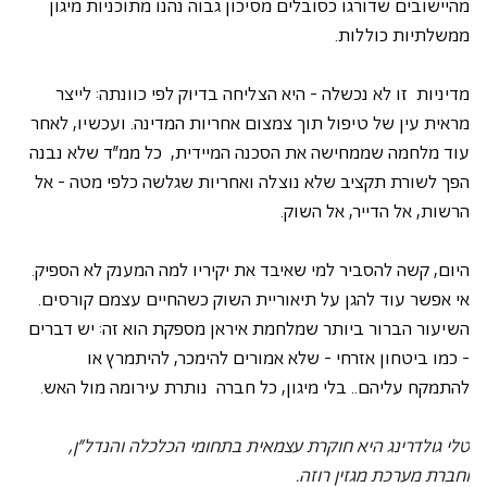
מהיישובים שדורגו כסובלים מסיכון גבוה נהנו מתוכניות מיגון 
ממשלתיות כוללות.
מדיניות  זו לא נכשלה - היא הצליחה בדיוק לפי כוונתה: לייצר 
מראית עין של טיפול תוך צמצום אחריות המדינה. ועכשיו, לאחר 
עוד מלחמה שממחישה את הסכנה המיידית,  כל ממ"ד שלא נבנה 
הפך לשורת תקציב שלא נוצלה ואחריות שגלשה כלפי מטה - אל 
הרשות, אל הדייר, אל השוק. 
היום, קשה להסביר למי שאיבד את יקיריו למה המענק לא הספיק. 
אי אפשר עוד להגן על תיאוריית השוק כשהחיים עצמם קורסים.
השיעור הברור ביותר שמלחמת איראן מספקת הוא זה: יש דברים 
- כמו ביטחון אזרחי - שלא אמורים להימכר, להיתמרץ או 
להתמקח עליהם.. בלי מיגון, כל חברה  נותרת עירומה מול האש.
טלי גולדרינג היא חוקרת עצמאית בתחומי הכלכלה והנדל"ן, 
וחברת מערכת מגזין רוזה.