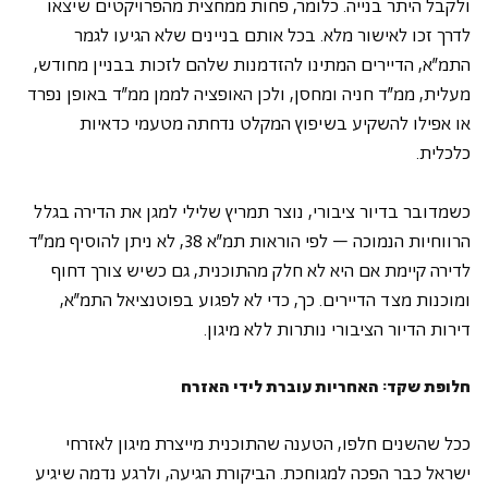
ולקבל היתר בנייה. כלומר, פחות ממחצית מהפרויקטים שיצאו 
לדרך זכו לאישור מלא. בכל אותם בניינים שלא הגיעו לגמר 
התמ"א, הדיירים המתינו להזדמנות שלהם לזכות בבניין מחודש, 
מעלית, ממ"ד חניה ומחסן, ולכן האופציה לממן ממ"ד באופן נפרד 
או אפילו להשקיע בשיפוץ המקלט נדחתה מטעמי כדאיות 
כלכלית. 
כשמדובר בדיור ציבורי, נוצר תמריץ שלילי למגן את הדירה בגלל 
הרווחיות הנמוכה – לפי הוראות תמ"א 38, לא ניתן להוסיף ממ"ד 
לדירה קיימת אם היא לא חלק מהתוכנית, גם כשיש צורך דחוף 
ומוכנות מצד הדיירים. כך, כדי לא לפגוע בפוטנציאל התמ"א, 
דירות הדיור הציבורי נותרות ללא מיגון.  
חלופת שקד: האחריות עוברת לידי האזרח
ככל שהשנים חלפו, הטענה שהתוכנית מייצרת מיגון לאזרחי 
ישראל כבר הפכה למגוחכת. הביקורת הגיעה, ולרגע נדמה שיגיע 