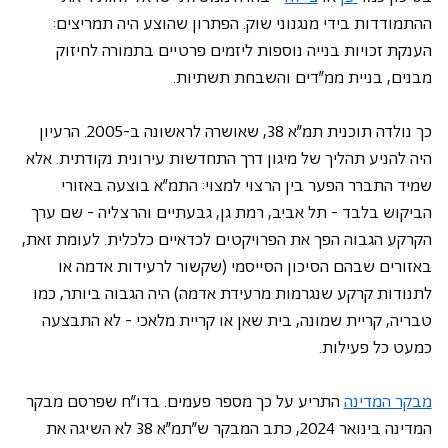
ההתמודדות בידי מנגנוני שוק. הפתרון שהוצע היה תמריצים: 
הענקת זכויות בנייה נוספות ליזמים פרטיים בתמורה לחיזוק 
מבנים, בניית ממ"דים והשבחת תשתיות.
כך נולדה תוכנית תמ"א 38, שאושרה לראשונה ב-2005. הרעיון 
היה להניע תהליך של מיגון דרך התחדשות עירונית נקודתית. אלא 
שמיד התברר הפער בין הרצוי למצוי: התמ"א בוצעה באזורי 
הביקוש בלבד - תל אביב, רמת גן, גבעתיים והרצליה - שם ערך 
הקרקע הגבוה הפך את הפרויקטים לכדאיים כלכלית. לעומת זאת, 
באזורים שבהם הסיכון הסייסמי (שקשור לרעידות אדמה או 
לתנודות קרקע שנגרמות מרעידת אדמה) היה הגבוה ביותר, כמו 
טבריה, קריית שמונה, בית שאן או קריית מלאכי - לא התבצעה 
כמעט כל פעילות.
מבקר המדינה
 התריע על כך מספר פעמים. בדו"ח שפרסם מבקר 
המדינה בינואר 2024, כתב המבקר ש"תמ"א 38 לא השיגה את 