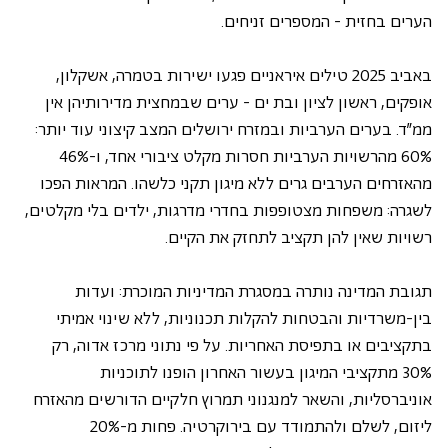
הערים בחזית - המספרים זניחים.
באביב 2025 טילים איראניים פגעו ישירות בטמרה, אשקלון, 
אופקים, ראשון לציון ובת ים - ערים שבמחצית מדירותיהן אין 
ממ"ד. בערים הערביות ובמזרח ירושלים המצב קיצוני עוד יותר: 
60% מהרשויות הערביות חסרות מקלט ציבורי אחד, ו-46% 
מהאזרחים הערבים גרים ללא מיגון תקני כלשהו. המראות הפכו 
לשגרה: משפחות מצטופפות בחדרי מדרגות, ילדים בלי מקלטים, 
רשויות שאין להן תקציב לתחזק את הקיים.
תגובת המדינה נותרה במסגרת המדיניות המוכרת: ועדות 
בין-משרדיות והבטחות להקלות תכנוניות, ללא שינוי אמיתי 
בתקציבים או בתפיסת האחריות. על פי נתוני מרכז אדוה, רק 
30% מתקציבי המיגון בעשור האחרון הופנו לתוכניות 
אוניברסליות, והשאר למנגנוני תמרוץ חלקיים הדורשים מהאזרח 
ליזום, לשלם ולהתמודד עם בירוקרטיה. פחות מ-20% 