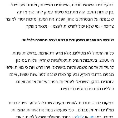
בתקציבים. השמש זורחת, הציפורים מצייצות, ואנחנו שקופים".
בין שורות הזעם הזה מתחבא סיפור עמוק יותר: איך מדינה 
שנבנתה על הבטחת ביטחון הפכה  את המיגון מזכות יסוד למוצר 
צריכה - ומי שלא יכול להרשות לעצמו  -נשאר מופקר.
שורשי המהפכה: כשרעידת אדמה יצרה מהפכה כלכלית
כל זה התחיל לא מטילים, אלא מרעידת אדמה. בראשית שנות 
ה-2000, בעקבות הערכות גיאולוגיות שהראו עלייה בסיכון 
לרעידות אדמה משמעותיות בישראל, זיהו הרשויות כי מאות אלפי 
מבנים ברחבי הארץ, ובעיקר כאלו שנבנו לפני שנת 1980, אינם 
עומדים בתקן הישראלי לעמידות בפני רעידות אדמה ואינם 
כוללים מרחבים מוגנים דירתיים.
במקום לגבש תוכנית לאומית מקיפה שתכלול סיוע ישיר לבניית 
ממ"דים וחיזוק מבנים - כפי שנעשה במדינות אחרות המצויות 
בסיכון כמו 
יפן
 או 
צ'ילה
 - בחרה ממשלת ישראל להותיר את 