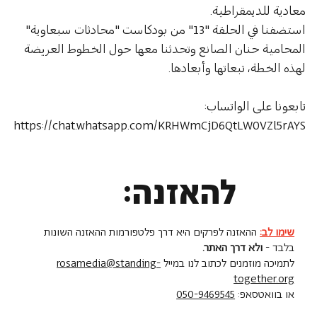
معادية للديمقراطية.
استضفنا في الحلقة "13" من بودكاست "محادثات سبعاوية" 
المحامية حنان الصانع وتحدثنا معها حول الخطوط العريضة 
لهذه الخطة، تبعاتها وأبعادها.
تابعونا على الواتساب: 
https://chat.whatsapp.com/KRHWmCjD6QtLW0VZl5rAYS
להאזנה:
שימו לב:
ההאזנה לפרקים היא דרך פלטפורמות ההאזנה השונות
בלבד -
ולא דרך האתר.
לתמיכה מוזמנים לכתוב לנו במייל
rosamedia@standing-
together.org
או בוואטסאפ:
050-9469545