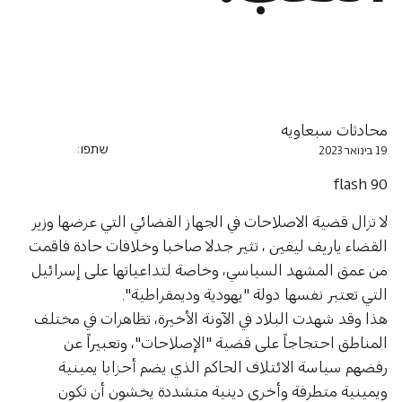
محادثات سبعاويه
שתפו:
19 בינואר 2023
flash 90
لا تزال قضية الاصلاحات في الجهاز القضائي التي عرضها وزير 
القضاء ياريف ليفين ، تثير جدلا صاخبا وخلافات حادة فاقمت 
من عمق المشهد السياسي، وخاصة لتداعياتها على إسرائيل 
التي تعتبر نفسها دولة "يهودية وديمقراطية".
هذا وقد شهدت البلاد في الآونة الأخيرة، تظاهرات في مختلف 
المناطق احتجاجاً على قضية "الإصلاحات"، وتعبيراً عن 
رفضهم سياسة الائتلاف الحاكم الذي يضم أحزابا يمينية 
ويمينية متطرفة وأخرى دينية متشددة يخشون أن تكون 