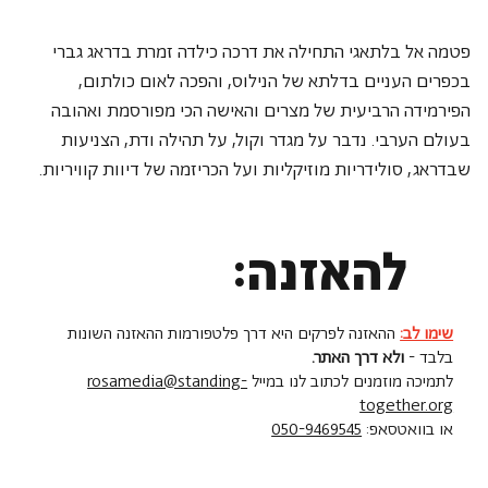
פטמה אל בלתאגי התחילה את דרכה כילדה זמרת בדראג גברי 
בכפרים העניים בדלתא של הנילוס, והפכה לאום כולתום, 
הפירמידה הרביעית של מצרים והאישה הכי מפורסמת ואהובה 
בעולם הערבי. נדבר על מגדר וקול, על תהילה ודת, הצניעות 
שבדראג, סולידריות מוזיקליות ועל הכריזמה של דיוות קוויריות.
להאזנה:
שימו לב:
ההאזנה לפרקים היא דרך פלטפורמות ההאזנה השונות
בלבד -
ולא דרך האתר.
לתמיכה מוזמנים לכתוב לנו במייל
rosamedia@standing-
together.org
או בוואטסאפ:
050-9469545