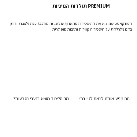
תולדות המיניות PREMIUM
הפודקאסט שמוציא את ההיסטוריה מהארון (או לא... זה מורכב). ענת זלצברג ודותן
ברום מלרלרות על היסטוריה קווירית ותרבות פופולרית.
מה מניע אותנו לצאת לגיי בר?
מה הליכוד מוצא בנערי הגבעות?