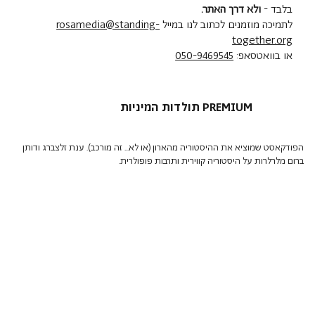
בלבד -
ולא דרך האתר.
לתמיכה מוזמנים לכתוב לנו במייל
rosamedia@standing-
together.org
או בוואטסאפ:
050-9469545
תולדות המיניות PREMIUM
הפודקאסט שמוציא את ההיסטוריה מהארון (או לא... זה מורכב). ענת זלצברג ודותן
ברום מלרלרות על היסטוריה קווירית ותרבות פופולרית.