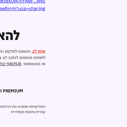
HcqgzBXDbQzYWdF_WkS
iewform?usp=sharing
להאז
שימו לב:
ההאזנה לפרקים היא
לתמיכה מוזמנים לכתוב לנו ב
או בוואטסאפ:
050-9469545
תולדות המיניות PREMIUM
הפודקאסט שמוציא את ההיסטוריה מ
קווירית ותרבות פופולרית.