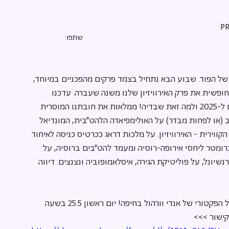
שתפו:
ל הפוד. שבוע הבא נתחיל בצמד פרקים מהפכניים במיוחד, 
ופשית את פרק האירוויזיון שלנו משנה שעברה. עדכנו 
בתחזיות ההימורים שלכם ל-2025 ולמה זאת שבדיה! ממלאות את חובתנו המוסרית 
ב (או לפחות מבדר) על האולימפיאדה הלהט״בית, המונדיאל 
קווירית - האירוויזיון. על מלכות דראג ככרטיס כניסה לאיחוד 
רומטר ליחסי אירופה-רוסיה ומעמד להט״בים ברוסיה, על 
שיונל, על פוליטיקת הגירה, איסלאמופוביה ונצנצים. דיווה 
בואו לארוע הלייב שלנו על הפקטורי של אנדי וורהול בחיפה! יום ראשון 25.5 בשעה 