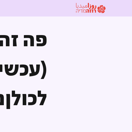
פה זה 
(עכשי
לכולןם