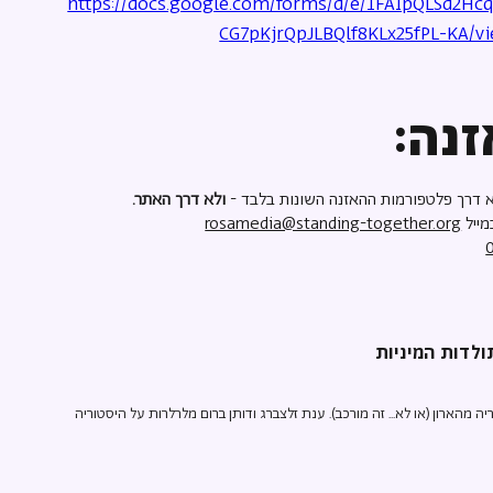
https://docs.google.com/forms/d/e/1FAIpQLSd2
CG7pKjrQpJLBQlf8KLx25fPL-KA/v
נה:
 דרך פלטפורמות ההאזנה השונות בלבד -
ולא דרך האתר.
מייל
rosamedia@standing-together.org
הארון (או לא... זה מורכב). ענת זלצברג ודותן ברום מלרלרות על היסטוריה