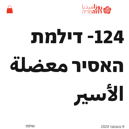
124- דילמת
האסיר معضلة
الأسير
שתפו:
9 בנובמבר 2020