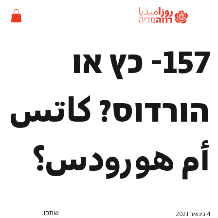
157- כץ או
הורדוס? كاتس
أم هورودس؟
שתפו:
4 בינואר 2021