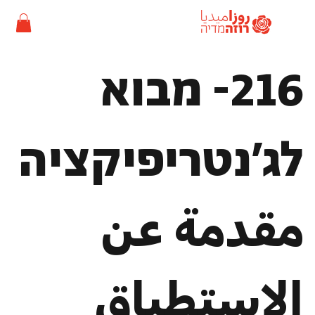
216- מבוא
לג'נטריפיקציה
مقدمة عن
الاستطباق