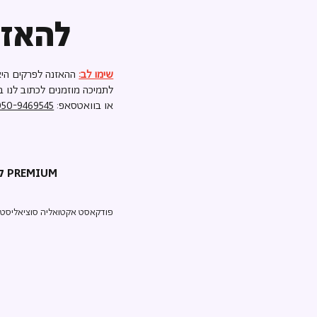
להאזנ
שימו לב:
ההאזנה לפרקים היא
לתמיכה מוזמנים לכתוב לנו ב
או בוואטסאפ:
050-9469545
קריאת השכמה PREMIUM
פודקאסט אקטואליה סוציאליסטי ע