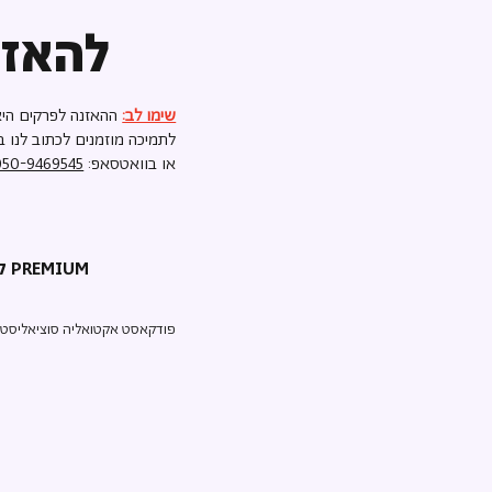
להאזנ
שימו לב:
ההאזנה לפרקים היא
לתמיכה מוזמנים לכתוב לנו ב
או בוואטסאפ:
050-9469545
קריאת השכמה PREMIUM
פודקאסט אקטואליה סוציאליסטי ע