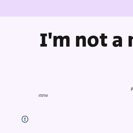
I'm not a
שתפו: