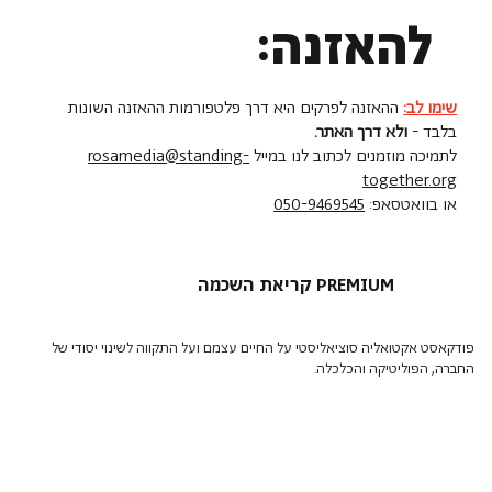
להאזנה:
שימו לב:
ההאזנה לפרקים היא דרך פלטפורמות ההאזנה השונות
בלבד -
ולא דרך האתר.
לתמיכה מוזמנים לכתוב לנו במייל
rosamedia@standing-
together.org
או בוואטסאפ:
050-9469545
קריאת השכמה PREMIUM
פודקאסט אקטואליה סוציאליסטי על החיים עצמם ועל התקווה לשינוי יסודי של
החברה, הפוליטיקה והכלכלה.