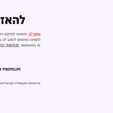
להאזנ
שימו לב:
ההאזנה לפרקים היא
לתמיכה מוזמנים לכתוב לנו ב
או בוואטסאפ:
050-9469545
קריאת השכמה PREMIUM
פודקאסט אקטואליה סוציאליסטי ע