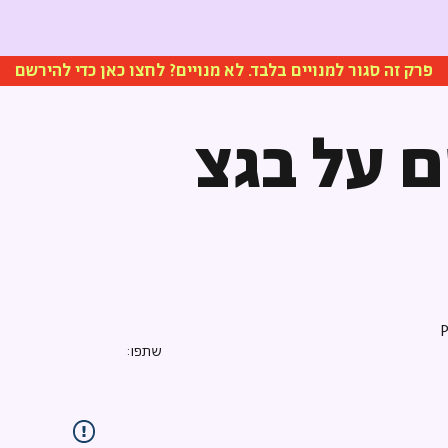
פרק זה סגור למנויים בלבד. לא מנויים? לחצו כאן כדי להירשם
 על בגצ
שתפו: