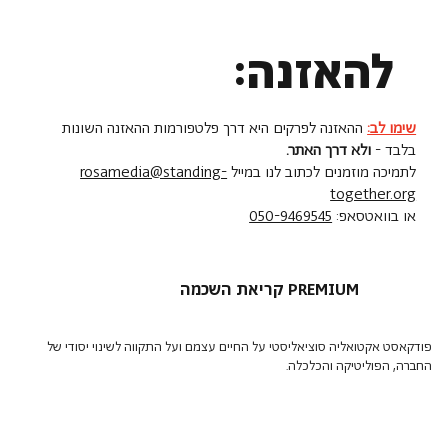
להאזנה:
שימו לב:
ההאזנה לפרקים היא דרך פלטפורמות ההאזנה השונות
בלבד -
ולא דרך האתר.
לתמיכה מוזמנים לכתוב לנו במייל
rosamedia@standing-
together.org
או בוואטסאפ:
050-9469545
קריאת השכמה PREMIUM
פודקאסט אקטואליה סוציאליסטי על החיים עצמם ועל התקווה לשינוי יסודי של
החברה, הפוליטיקה והכלכלה.