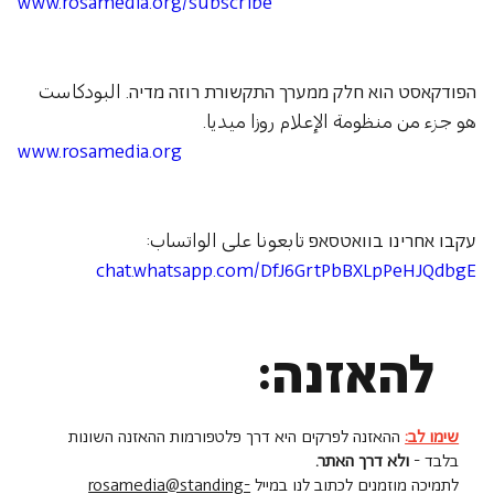
www.rosamedia.org/subscribe
הפודקאסט הוא חלק ממערך התקשורת רוזה מדיה. البودكاست 
هو جزء من منظومة الإعلام روزا ميديا.
www.rosamedia.org
עקבו אחרינו בוואטסאפ تابعونا على الواتساب: 
chat.whatsapp.com/DfJ6GrtPbBXLpPeHJQdbgE
להאזנה:
שימו לב:
ההאזנה לפרקים היא דרך פלטפורמות ההאזנה השונות
בלבד -
ולא דרך האתר.
לתמיכה מוזמנים לכתוב לנו במייל
rosamedia@standing-