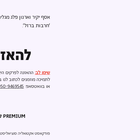
אסף יקיר וארנון פלג מגל
'חרבות ברזל'.
להאזנ
שימו לב:
ההאזנה לפרקים היא
לתמיכה מוזמנים לכתוב לנו ב
או בוואטסאפ:
050-9469545
קריאת השכמה PREMIUM
פודקאסט אקטואליה סוציאליסטי ע