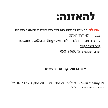
להאזנה:
שימו לב:
ההאזנה לפרקים היא דרך פלטפורמות ההאזנה השונות
בלבד -
ולא דרך האתר.
לתמיכה מוזמנים לכתוב לנו במייל
rosamedia@standing-
together.org
או בוואטסאפ:
050-9469545
קריאת השכמה PREMIUM
פודקאסט אקטואליה סוציאליסטי על החיים עצמם ועל התקווה לשינוי יסודי של
החברה, הפוליטיקה והכלכלה.