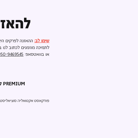
להאזנ
שימו לב:
ההאזנה לפרקים היא
לתמיכה מוזמנים לכתוב לנו ב
או בוואטסאפ:
050-9469545
קריאת השכמה PREMIUM
פודקאסט אקטואליה סוציאליסטי ע