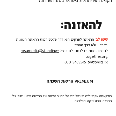
הקהילה האריתראית בישראל בשנה האחרונה
להאזנה:
שימו לב:
ההאזנה לפרקים היא דרך פלטפורמות ההאזנה השונות
בלבד -
ולא דרך האתר.
לתמיכה מוזמנים לכתוב לנו במייל
rosamedia@standing-
together.org
או בוואטסאפ:
050-9469545
קריאת השכמה PREMIUM
פודקאסט אקטואליה סוציאליסטי על החיים עצמם ועל התקווה לשינוי יסודי של
החברה, הפוליטיקה והכלכלה.