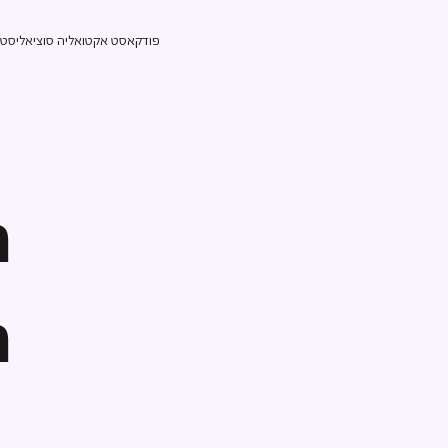
פודקאסט אקטואליה סוציאליסטי ע
ה
ה