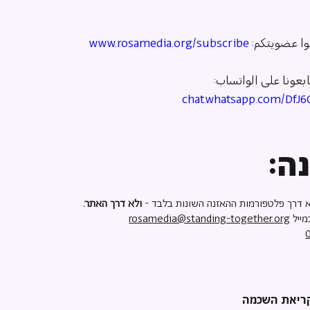
ا عضويتكم: 
www.rosamedia.org/subscribe
بعونا على الواتساب: 
chat.whatsapp.com/DfJ
ה:
 דרך פלטפורמות ההאזנה השונות בלבד -
ולא דרך האתר.
מייל
rosamedia@standing-together.org