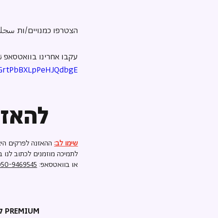
הצטרפו כמנויים/ות سجلو
עקבו אחרינו בוואטסאפ تا
6GrtPbBXLpPeHJQdbgE
להאזנ
שימו לב:
ההאזנה לפרקים היא
לתמיכה מוזמנים לכתוב לנו ב
או בוואטסאפ:
050-9469545
קריאת השכמה PREMIUM