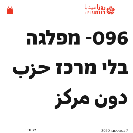
096- מפלגה
בלי מרכז حزب
دون مركز
שתפו:
7 בספטמבר 2020