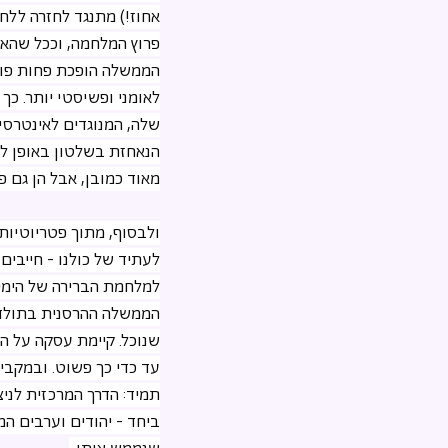
אחוז!) מתנגד לחזרה ללח
פרוץ המלחמה, וככל שהא
הממשלה הופכת פחות פופ
לאומני ופשיסטי יותר. כך
שלה, המנוגדים לאינטרסי
הנאחזת בשלטון באופן לא 
מאוד כמובן, אבל הן גם פ
ולבסוף, מתוך פטריוטיות 
לעתיד של כולנו - חייבי
למלחמת הברירה של הימין
הממשלה ההרסנית בתולדות
שנוכל. קיימת עסקה על ה
עד כדי כך פשוט. ובמקביל
תמיד: הדרך המרכזית לניצ
ביחד - יהודים וערבים המע