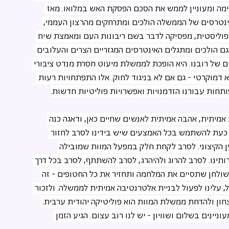
ימה ומעוניין לממש את הסכם הפסקת האש במלואו. מאז 
ינטרסים של הממשלה הולכים ומתרחקים מהרצון העממי, 
וליסטית, מפסיקה לדבר בשם ריבונות העם ומאמצת שיח 
 גם הולכים ומתגלים האינטרסים המגזריים הצרים והעלובים 
ם של רובנו. היא הופכת לממשלת מיעוט חסרת מנדט ציבורי 
דמוקרטי - גם אם לא בניגוד לחוק. אלו התפתחויות רעות 
ותחות עבורנו הזדמנויות ואפשרויות פוליטיות חדשות.
אמיתית, אהבה אמיתית לאנשים שחיים כאן, ודאגה כנה 
ם כעת להשתמש בכל האמצעים שיש בידינו לסרב לחזור 
 הקיצוני. לסרב לקחת חלק במפעל המוות שמובילה 
ינו. לסרב להרוג ולהיהרג, לסרב להשתתף, לסרב בכל דרך 
שולחן שתסיים את המלחמה ותחזיר את כל החטופים - זה 
, עלינו לפעול לבניית אלטרנטיבה אמיתית לממשלה. ולזכור 
חון ולהדחת ממשלת המוות הוא פוליטיקה יהודית ערבית. 
וניינים בשלום ושוויון - יש לנו רוב עצום. הגיע הזמן 