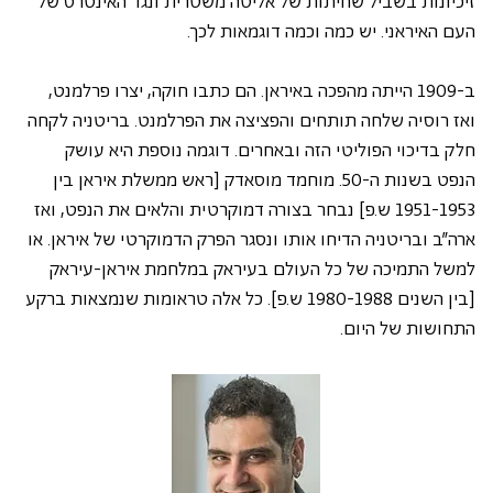
זיכיונות בשביל שחיתות של אליטה משטרית ונגד האינטרס של 
העם האיראני. יש כמה וכמה דוגמאות לכך. 
ב-1909 הייתה מהפכה באיראן. הם כתבו חוקה, יצרו פרלמנט, 
ואז רוסיה שלחה תותחים והפציצה את הפרלמנט. בריטניה לקחה 
חלק בדיכוי הפוליטי הזה ובאחרים. דוגמה נוספת היא עושק 
הנפט בשנות ה-50. מוחמד מוסאדק [ראש ממשלת איראן בין 
1951-1953 ש.פ] נבחר בצורה דמוקרטית והלאים את הנפט, ואז 
ארה"ב ובריטניה הדיחו אותו ונסגר הפרק הדמוקרטי של איראן. או 
למשל התמיכה של כל העולם בעיראק במלחמת איראן-עיראק 
[בין השנים 1980-1988 ש.פ]. כל אלה טראומות שנמצאות ברקע 
התחושות של היום.