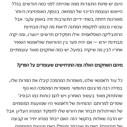
היום יש פחות התנגדות ממה שהייתה לפני כמה חודשים בגלל 
הייאוש ועוצמת הדיכוי של המחאה. בנוסף, האופוזיציה היותר 
מאורגנת דחתה בשתי ידיים התערבות זרה באופן עקבי. אבל 
עכשיו נכנסנו לתקופת המתנה לראות מה קורה מבחינת 
הרפובליקה האסלאמית: אילו תפקידים חדשים ייווצרו, ומה יקרה 
מבחינת יורש – אם יהיה פער בין ההוראות שח'אמנאי
השאיר 
אחריו לבין מה שיקרה בפועל, יש כמה שחקנים מאוד עוצמתיים.
מיהם השחקנים האלה ומה התרחישים שעומדים על הפרק?
כל עוד ח'אמנאי
שלט, משמרות המהפכה קיבלו את המרות שלו, 
במידה רבה מרצונם החופשי. משמרות המהפכה הוא גוף 
שהתחזק מאוד בעשור האחרון ויש להם כוחות כמו הבסיג' 
שסרים למרותם. ההנחיות של ח'אמנאי היו שמועצת המומחים 
של האייתולות תבחר את היורש שלו לתפקיד המנהיג העליון. אבל 
יש הרבה שאלות בהקשר הזה. האם ייבחר מנהיג יחיד או קבוצה 
של מנהיגים? האם מי שייבחר יחוסל? האם מועצת המומחים 