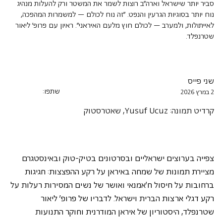
סביר יותר שישראל וארה"ב רוצות לשמר את המשטר ורק להעלות מנהיג
נוח יותר בסוגיות הגרעין והנפט. "זה נוח לכולם – למשמרות המהפכה,
לאייתולות, ולמערב – לכולם חוץ מלעם האיראני". ראיון עם פרופ' ליאור
שטרנפלד.
שני פייס
שתפו:
2 במרץ 2026
קרדיט תמונה: Yusuf Ucuz, שאטרסטוק
צפייה בערוצים ישראליים ובסרטונים בטיק-טוק ובאינסטגרם 
מציירת תמונות של שמחה באיראן על רקע ההפצצות: חגיגות 
ברחובות על חיסול ח'אמנאי ואושר של נשים המסירות רעלות על 
רקע דגלי ארצות הברית וישראל. לדבריו של פרופ' ליאור 
שטרנפלד, היסטוריון של איראן המודרנית וחוקר התנועות 