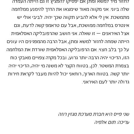
לחזור מיד למשא ומתן אם יפסיקו להפציץ. זו גם הייתה העמדה 
שלה ביוני. אני מקווה מאוד שימצאו את הדרך להימנע ממלחמה 
מתמשכת. אין לי אלא להביע תקווה שכך יהיה. לביבי אולי יש 
אינטרס במלחמה ממושכת, אבל עם טראמפ קשה לדעת, וגם 
אצל האיראנים – זו שאלה. אני חושב שהרפובליקה האסלאמית 
הייתה שמחה לחזור למשא ומתן, אבל הרבה מהמפגינים היו עונים 
על כך בלב חצוי. אם הרפובליקה האסלאמית שורדת את המלחמה 
הזו, הדיכוי יהיה הרבה יותר גרוע; ובכל מקרה צפויים מאבקי כוח 
בצמרת המשטר. לכן, בטווח הקצר לא משנה מי יהיה, הדיכוי יהיה 
יותר קשה. בטווח הארוך, רוחאני יכול להיות מעבר לקראת חירות 
גדולה יותר לעם האיראני.
שני פייס היא חברת מערכת מגזין רוזה
עריכה: תום אלפיה