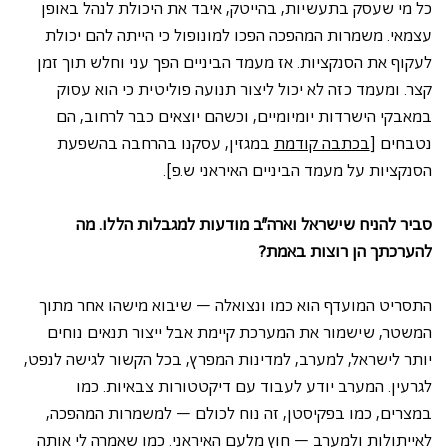
כל מי שעסק בתעשיות, בהייטק, איבד את היכולת לנהל באופן 
עצמאי. משמרות המהפכה הפכו למונופול כי הייתה להם יכולת 
לעקוף את הסנקציות. אז מעמד הביניים הפך עני וחלש תוך זמן 
קצר. ומעמד כזה לא יכול ליצור תנועה פוליטית כי הוא עסוק 
במאבקי הישרדות יומיומיים, וכשהם יוצאים כבר לרחוב, הם 
נטבחים [
בכתבה קודמת
 במגזין, עסקנו בהרחבה בהשפעת 
הסנקציות על מעמד הביניים האיראני ש.פ].
סביר להניח שישראל וארה"ב מודעות למגבלות הללו. מה 
להערכתך הן רוצות באמת?
התסריט המועדף הוא כמו ונצואלה – שיבוא מישהו אחר מתוך 
המשטר, שישמור את המערכת קיימת אבל ייצור תנאים נוחים 
יותר לישראל, למערב, למדינות המפרץ, בכל הקשור לגישה לנפט, 
לגרעין. המערב יודע לעבוד עם דיקטטורות צבאיות. כמו 
במצרים, כמו בפקיסטן, זה נוח לכולם – למשמרות המהפכה, 
לאייתולות ולמערב – חוץ מלעם האיראני. כמו שאמרה לי אותה 