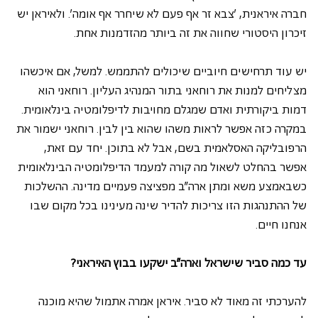
חברה איראנית, 'צבא זר אף פעם לא שיחרר אף אומה'. ולאיראן יש 
זיכרון היסטורי שחווה את זה ביותר מהזדמנות אחת.
יש עוד תרחישים חיוביים שיכולים להתממש. למשל, אם איכשהו 
מצליחים למנות את רוחאני בתור המנהיג העליון. רוחאני הוא 
דמות ביקורתית ואדם שמגלם מחויבות לדיפלומטיה בינלאומית. 
במקרה כזה אפשר לראות משהו שהוא בין לבין. רוחאני ישמור את 
הרפובליקה האסלאמית בשם, אבל לא בתוכן. יחד עם זאת, 
אפשר בהחלט לשאול מה קורה למעמד הדיפלומטיה הבינלאומית 
כשבאמצע משא ומתן ארה"ב מפציצה פעמיים מדינה. ההשלכות 
של ההתנהגות הזו צריכות להדיר שינה מעינינו בכל מקום שבו 
אנחנו חיים.
עד כמה סביר שישראל וארה"ב ישקעו בבוץ האיראני?
להערכתי זה מאוד לא סביר. איראן אמרה אתמול שהיא מוכנה 