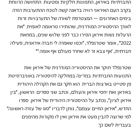
החברתיות באיראן, התמונות חלקיות ומטעות. התחושה הרווחת 
בקרב העם האיראני רוויה בדאגה קשה לנוכח ההתערבות הזרה 
בימים האחרונים – המצטרפת לשורה של התערבויות זרות 
לאורך ההיסטוריה המודרנית, שהותירו טראומה לאומית. "את 
הרעלות נשות איראן הסירו כבר לפני שלוש שנים, במחאת 
2022", אומר שטרנפלד, "וכמו שאמרה לי חברה איראנית, פעילה 
חברתית, 'אף צבא זר לא שחרר מעולם אף אומה.'"
שטרנפלד חוקר את ההיסטוריה המודרנית של איראן ואת 
התנועות החברתיות במדינה במחלקה להיסטוריה באוניברסיטת 
פן סטייט בארצות הברית. הוא חקר גם את הקהילה היהודית 
באיראן ואת יחסי איראן והעולם, וכתב שני ספרים. הראשון, "בין 
איראן לציון", נכתב על ההיסטוריה היהודית של איראן. ספרו 
החדש, "איראן החיים עצמם", נותן לדבריו "סוג של עזרה ראשונה" 
למי שרוצה להבין מעט את איראן ואין לו מקורות מהימנים 
בעברית לשם כך.